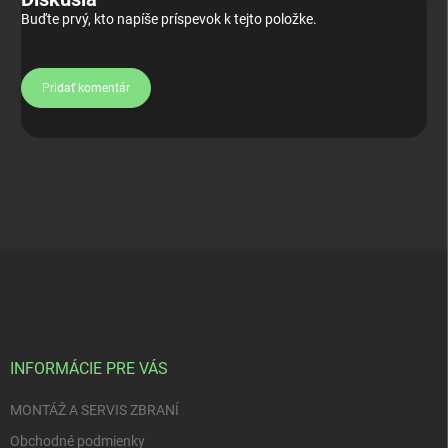
Buďte prvý, kto napíše príspevok k tejto položke.
Pridať komentár
Z
á
p
ä
t
i
INFORMÁCIE PRE VÁS
e
MONTÁŽ A SERVIS ZBRANÍ
Obchodné podmienky