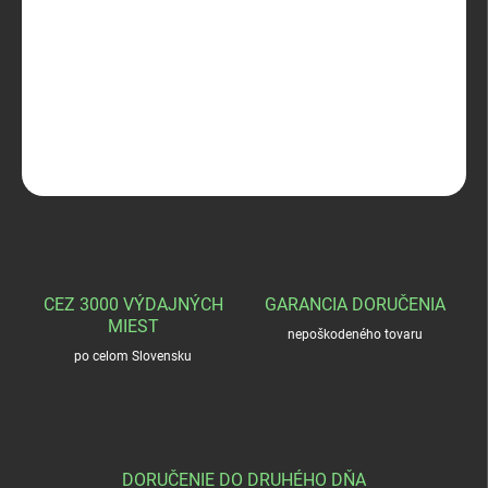
−
+
Pridať do košíka
Funkčný komlet mužský LETO maskovaci.3XL
OPÝTAŤ SA
STRÁŽIŤ
CEZ 3000 VÝDAJNÝCH
GARANCIA DORUČENIA
MIEST
nepoškodeného tovaru
po celom Slovensku
DORUČENIE DO DRUHÉHO DŇA