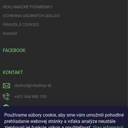
REKLAMAČNÉ PODMIENKY
OCHRANA OSOBNÝCH ÚDAJOV
PRAVIDLÁ COOKIES
Kontakt
FACEBOOK
KONTAKT
obchod
@
rdashop.sk
+421 944 880 100
Facebook
Používame súbory cookie, aby sme vám umožnili pohodlné
rda_rdashop
prehliadanie webovej stránky a vďaka analýze neustále
zlepšovali jej funkcie, výkon a použiteľnosť.
Viac informácií