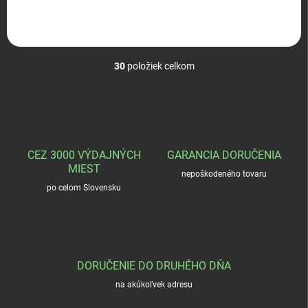
30
položiek celkom
O
v
l
á
d
a
c
CEZ 3000 VÝDAJNÝCH
GARANCIA DORUČENIA
i
MIEST
e
nepoškodeného tovaru
p
po celom Slovensku
r
v
k
y
v
DORUČENIE DO DRUHÉHO DŇA
ý
p
na akúkoľvek adresu
i
s