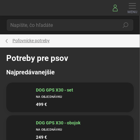
Prejsť
na
obsah
Hľadať
Poľovnícke potreby
Potreby pre psov
Najpredávanejšie
DOG GPS X30 - set
NA OBJEDNÁVKU
499 €
DOG GPS X30 - obojok
NA OBJEDNÁVKU
249 €