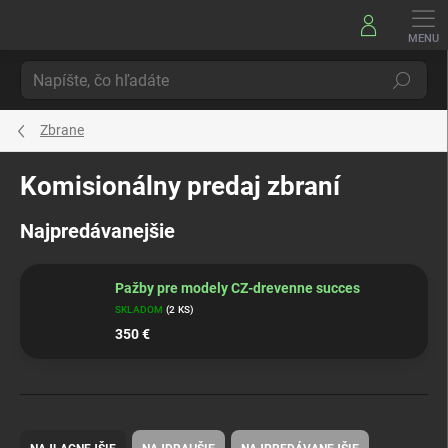
Prejsť
na
obsah
Hľadať
Zbrane
Komisionálny predaj zbraní
Najpredávanejšie
Pažby pre modely CZ-drevenne succes
SKLADOM
(2 KS)
350 €
R
a