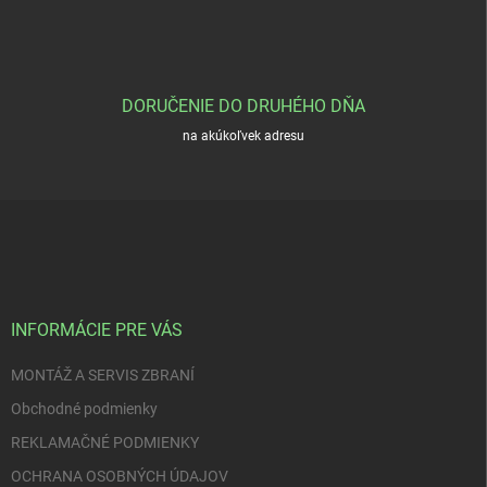
r
v
k
y
v
DORUČENIE DO DRUHÉHO DŇA
ý
p
na akúkoľvek adresu
i
s
u
Z
á
p
ä
t
i
INFORMÁCIE PRE VÁS
e
MONTÁŽ A SERVIS ZBRANÍ
Obchodné podmienky
REKLAMAČNÉ PODMIENKY
OCHRANA OSOBNÝCH ÚDAJOV