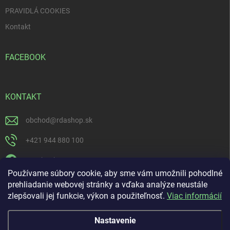
PRAVIDLÁ COOKIES
Kontakt
FACEBOOK
KONTAKT
obchod
@
rdashop.sk
+421 944 880 100
Facebook
Používame súbory cookie, aby sme vám umožnili pohodlné
rda_rdashop
prehliadanie webovej stránky a vďaka analýze neustále
zlepšovali jej funkcie, výkon a použiteľnosť.
Viac informácií
https://www.youtube.com/channel/UCSillo0X5j1_5o-ijdrpwaQ
Nastavenie