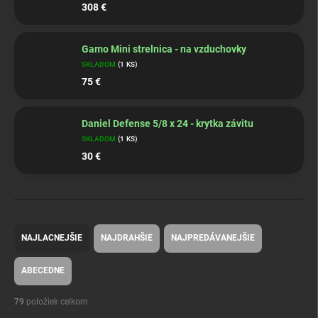
308 €
Gamo Mini strelnica - na vzduchovky
SKLADOM
(1 KS)
75 €
Daniel Defense 5/8 x 24 - krytka závitu
SKLADOM
(1 KS)
30 €
R
a
NAJLACNEJŠIE
NAJDRAHŠIE
NAJPREDÁVANEJŠIE
d
e
ABECEDNE
n
i
79
položiek celkom
e