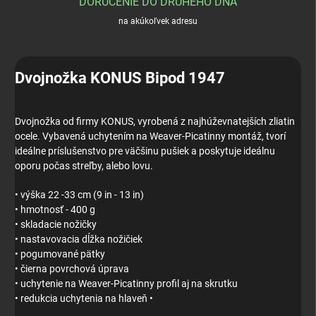
DORUČENIE DO DRUHÉHO DŇA
na akúkoľvek adresu
Dvojnožka KONUS Bipod 1947
Dvojnožka od firmy KONUS, vyrobená z najhúževnatejších zliatin
ocele. Vybavená uchytením na Weaver-Picatinny montáž, tvorí
ideálne príslušenstvo pre väčšinu pušiek a poskytuje ideálnu
oporu počas streľby, alebo lovu.
• výška 22 -33 cm (9 in - 13 in)
• hmotnosť - 400 g
• skladacie nožičky
• nastavovacia dĺžka nožičiek
• pogumované pätky
• čierna povrchová úprava
• uchytenie na Weaver-Picatinny profil aj na skrutku
• redukcia uchytenia na hlaveň •