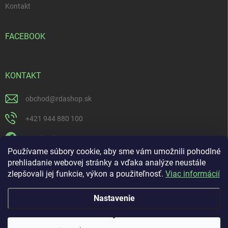
Kontakt
FACEBOOK
KONTAKT
obchod
@
rdashop.sk
+421 944 880 100
Facebook
Používame súbory cookie, aby sme vám umožnili pohodlné
rda_rdashop
prehliadanie webovej stránky a vďaka analýze neustále
zlepšovali jej funkcie, výkon a použiteľnosť.
Viac informácií
https://www.youtube.com/channel/UCSillo0X5j1_5o-ijdrpwaQ
Nastavenie
Copyright 2026
RDASHOP.SK
. Všetky práva vyhradené.