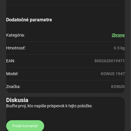
Dodatočné parametre
Kategória
:
Zbrane
Hmotnosť
:
0.5 kg
EAN
:
8002620019471
Model
:
KONUS 1947
Značka
:
KONUS
Diskusia
Buďte prvý, kto napíše príspevok k tejto položke.
Pridať komentár