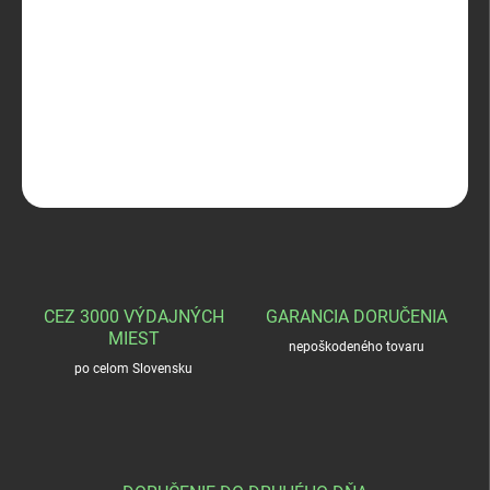
−
+
Pridať do košíka
KONUS 1947 dvojnožka bipod
DETAILNÉ INFORMÁCIE
OPÝTAŤ SA
STRÁŽIŤ
CEZ 3000 VÝDAJNÝCH
GARANCIA DORUČENIA
MIEST
nepoškodeného tovaru
po celom Slovensku