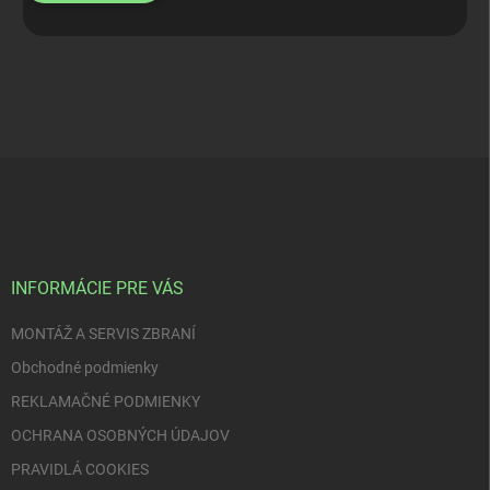
Z
á
p
ä
t
i
INFORMÁCIE PRE VÁS
e
MONTÁŽ A SERVIS ZBRANÍ
Obchodné podmienky
REKLAMAČNÉ PODMIENKY
OCHRANA OSOBNÝCH ÚDAJOV
PRAVIDLÁ COOKIES