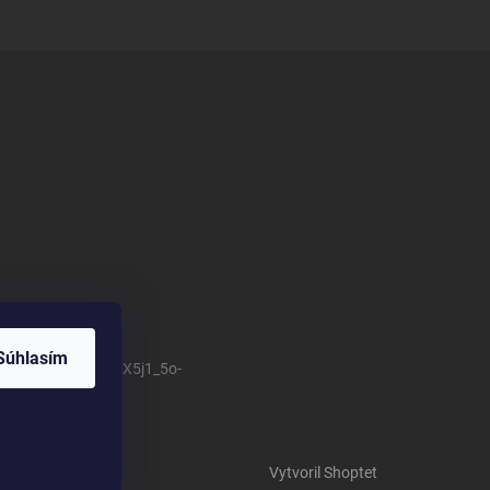
Súhlasím
/channel/UCSillo0X5j1_5o-
Vytvoril Shoptet