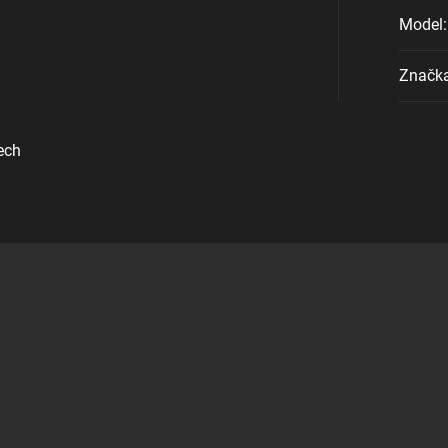
Model
:
Značk
ech