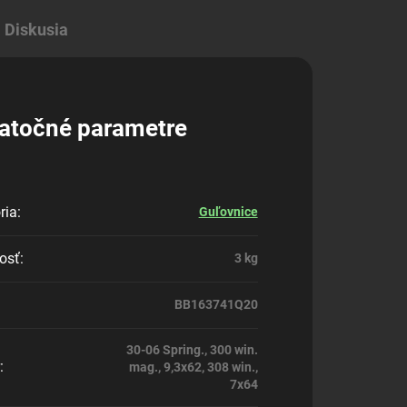
Diskusia
atočné parametre
ria
:
Guľovnice
osť
:
3 kg
BB163741Q20
30-06 Spring., 300 win.
:
mag., 9,3x62, 308 win.,
7x64