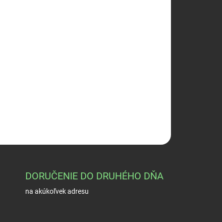
026
Pridať do košíka
OPÝTAŤ SA
STRÁŽIŤ
DORUČENIE DO DRUHÉHO DŇA
na akúkoľvek adresu