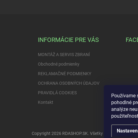
Z
á
p
ä
INFORMÁCIE PRE VÁS
FAC
t
i
MONTÁŽ A SERVIS ZBRANÍ
e
Obchodné podmienky
REKLAMAČNÉ PODMIENKY
OCHRANA OSOBNÝCH ÚDAJOV
PRAVIDLÁ COOKIES
Používame s
pohodlné pr
Kontakt
analýze neus
použiteľnos
Nastaven
Copyright 2026
RDASHOP.SK
. Všetky práva vyhradené.