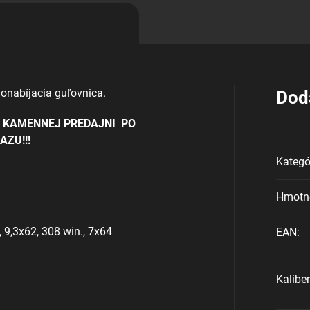
onabíjacia guľovnica.
Dod
J KAMENNEJ PREDAJNI PO
ZU!!!
Kategó
Hmotn
, 9,3x62, 308 win., 7x64
EAN
:
Kaliber