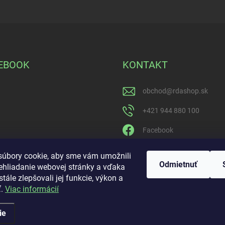
EBOOK
KONTAKT
obchod
@
rdashop.sk
+421 944 880 100
Facebook
rda_rdashop
úbory cookie, aby sme vám umožnili
Odmietnuť
ehliadanie webovej stránky a vďaka
https://www.youtube.com
tále zlepšovali jej funkcie, výkon a
ijdrpwaQ
ť.
Viac informácií
ie