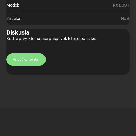
Model
:
ROBUST
Značka
:
Hart
Diskusia
Buďte prvý, kto napíše príspevok k tejto položke.
Pridať komentár
Z
á
p
ä