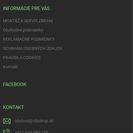
t
i
INFORMÁCIE PRE VÁS
e
MONTÁŽ A SERVIS ZBRANÍ
Obchodné podmienky
REKLAMAČNÉ PODMIENKY
OCHRANA OSOBNÝCH ÚDAJOV
PRAVIDLÁ COOKIES
Kontakt
FACEBOOK
KONTAKT
obchod
@
rdashop.sk
+421 944 880 100