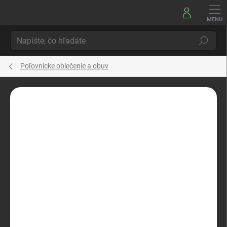
Prejsť
na
obsah
Hľadať
Poľovnícke oblečenie a obuv
Neohodnotené
Podrobnosti hodnotenia
ZNAČKA:
HART