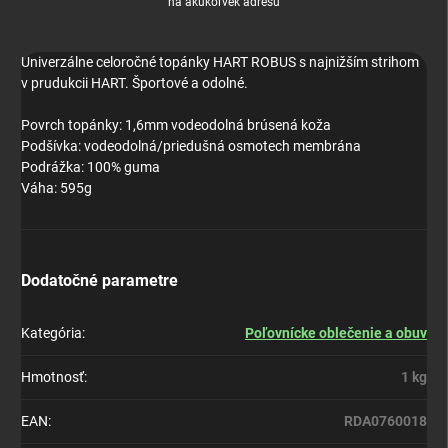
na akúkoľvek adresu
Univerzálne celoročné topánky HART ROBUS s najnižším strihom
v prudukcii HART. Športové a odolné.
Povrch topánky: 1,6mm vodeodolná brúsená koža
Podšívka: vodeodolná/priedušná osmotech membrána
Podrážka: 100% guma
Váha: 595g
Dodatočné parametre
Kategória
:
Poľovnícke oblečenie a obuv
Hmotnosť
:
1 kg
EAN
:
RDA0760018