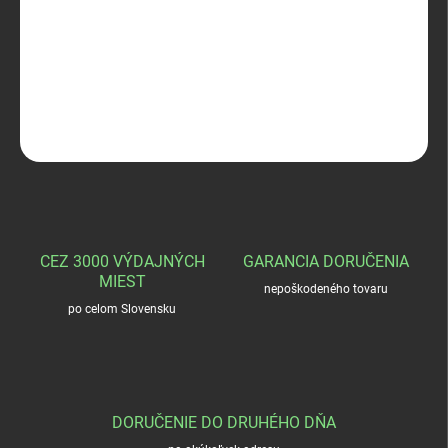
HART ROBUST
DETAILNÉ INFORMÁCIE
OPÝTAŤ SA
STRÁŽIŤ
CEZ 3000 VÝDAJNÝCH
GARANCIA DORUČENIA
MIEST
nepoškodeného tovaru
po celom Slovensku
DORUČENIE DO DRUHÉHO DŇA