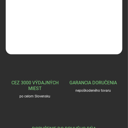
−
+
Pridať do košíka
Blaser R8 Bipod Carbon 17mm
DETAILNÉ INFORMÁCIE
OPÝTAŤ SA
STRÁŽIŤ
CEZ 3000 VÝDAJNÝCH
GARANCIA DORUČENIA
MIEST
nepoškodeného tovaru
po celom Slovensku