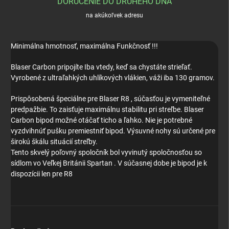
DORUČENIE DO DRUHÉHO DŇA
na akúkoľvek adresu
Minimálna hmotnosť, maximálna Funkčnosť !!!
Blaser Carbon pripojíte Iba vtedy, keď sa chystáte strieľať.
Vyrobené z ultraľahkých uhlíkových vlákien, váži iba 130 gramov.
Prispôsobená špeciálne pre Blaser R8 , súčasťou je vymeniteľné
predpažbie. To zaisťuje maximálnu stabilitu pri streľbe. Blaser
Carbon bipod možné otáčať ticho a ľahko. Nie je potrebné
vyzdvihnúť pušku premiestniť bipod. Výsuvné nohy sú určené pre
širokú škálu situácií streľby.
Tento skvelý poľovný spoločník bol vyvinutý spoločnosťou so
sídlom vo Veľkej Británii Spartan . V súčasnej dobe je bipod je k
dispozícii len pre R8