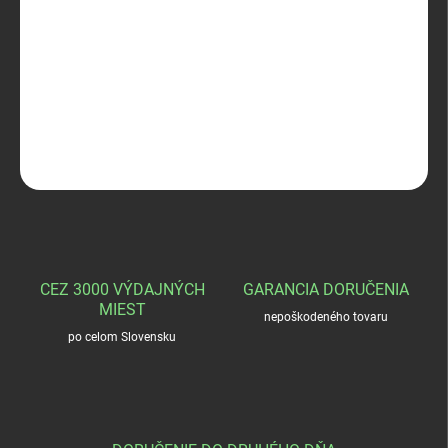
−
+
Pridať do košíka
Blaser 8,5x55 Sofpoint 13,6g
DETAILNÉ INFORMÁCIE
OPÝTAŤ SA
STRÁŽIŤ
CEZ 3000 VÝDAJNÝCH
GARANCIA DORUČENIA
MIEST
nepoškodeného tovaru
po celom Slovensku