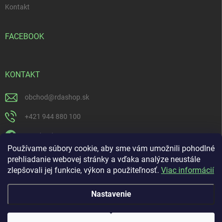
Kontakt
FACEBOOK
KONTAKT
obchod
@
rdashop.sk
+421 944 880 100
Facebook
Používame súbory cookie, aby sme vám umožnili pohodlné
rda_rdashop
prehliadanie webovej stránky a vďaka analýze neustále
zlepšovali jej funkcie, výkon a použiteľnosť.
Viac informácií
https://www.youtube.com/channel/UCSillo0X5j1_5o-ijdrpwaQ
Nastavenie