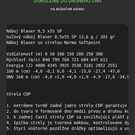
DORUČENIE DO DRUHÉHO DŇA
na akúkoľvek adresu
Náboj Blaser 8,5 x55 SP

Guľový náboj Blaser 8,5x55 SP 13,6 g / 201 gr

Náboj Blaser so strelou Norma Softpoint

Vzdialenosť (m) 0 50 100 150 200 250 300

Rýchlosť (m/s) 840 799 760 721 684 647 612

Energia (J) 4800 4345 3925 3538 3181 2852 2551

100 m (cm) -4,0 -0,1 0,0 -4,1 -13,0 -27,4 -47,0

ONV 168 m (cm) -4,0 +1,9 +4,0 +1,9 -4,9 -17,0 -34,9

Strela CDP

1. extrémne tvrdé zadné jadro strely CDP garantuje uc
2. do tvaru V formované dno medzi prvou a druhou komo
3. k zadnej časti strely CDP sa zosilňujúci plášť pod
4. špička strely je tvorená mäkkou, kontrolovane dynam
5. štyri vnútorné pozdĺžne drážky optimalizujú a usme