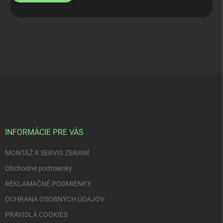
Z
á
p
ä
t
i
INFORMÁCIE PRE VÁS
e
MONTÁŽ A SERVIS ZBRANÍ
Obchodné podmienky
REKLAMAČNÉ PODMIENKY
OCHRANA OSOBNÝCH ÚDAJOV
PRAVIDLÁ COOKIES