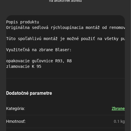
na akúkoľvek adresu
Popis produktu

Originálna sedlová rýchloupínacia montáž od renomovan
Túto spoľahlivú montáž je možné použiť na všetky pušk
Využiteľná na zbrane Blaser:

opakovacie guľovnice R93, R8

zlamovacie K 95
Dodatočné parametre
Kategória
:
Zbrane
Hmotnosť
:
0.1 kg