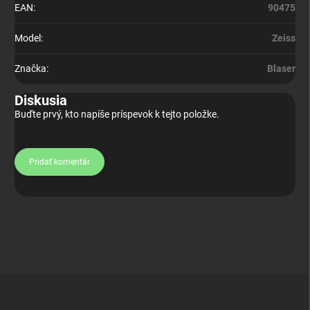
EAN
:
90475
Model
:
Zeiss
Značka
:
Blaser
Diskusia
Buďte prvý, kto napíše príspevok k tejto položke.
Pridať komentár
Z
á