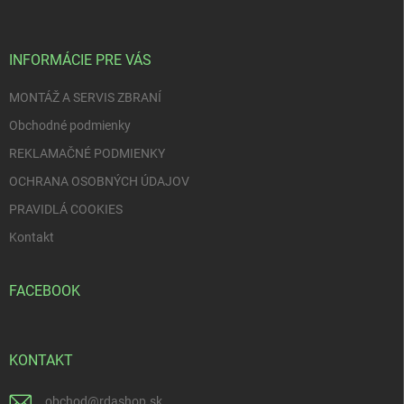
p
ä
t
i
INFORMÁCIE PRE VÁS
e
MONTÁŽ A SERVIS ZBRANÍ
Obchodné podmienky
REKLAMAČNÉ PODMIENKY
OCHRANA OSOBNÝCH ÚDAJOV
PRAVIDLÁ COOKIES
Kontakt
FACEBOOK
KONTAKT
obchod
@
rdashop.sk