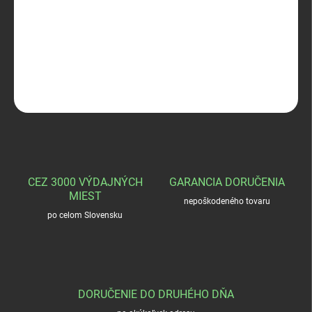
Blaser montaž šina Zeiss
DETAILNÉ INFORMÁCIE
OPÝTAŤ SA
STRÁŽIŤ
CEZ 3000 VÝDAJNÝCH
GARANCIA DORUČENIA
MIEST
nepoškodeného tovaru
po celom Slovensku
DORUČENIE DO DRUHÉHO DŇA