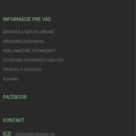
ä
t
i
INFORMÁCIE PRE VÁS
e
MONTÁŽ A SERVIS ZBRANÍ
Obchodné podmienky
REKLAMAČNÉ PODMIENKY
OCHRANA OSOBNÝCH ÚDAJOV
PRAVIDLÁ COOKIES
Kontakt
FACEBOOK
KONTAKT
obchod
@
rdashop.sk