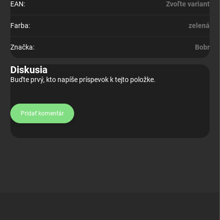
EAN
:
Zvoľte variant
Farba
:
zelená
Značka
:
Bobr
Diskusia
Buďte prvý, kto napíše príspevok k tejto položke.
Pridať komentár
Z
á
p