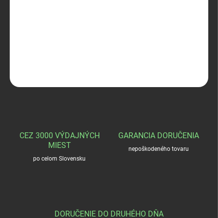
−
+
Pridať do košíka
Bobr - letné spoločenské ponožky
DETAILNÉ INFORMÁCIE
OPÝTAŤ SA
STRÁŽIŤ
CEZ 3000 VÝDAJNÝCH
GARANCIA DORUČENIA
MIEST
nepoškodeného tovaru
po celom Slovensku
DORUČENIE DO DRUHÉHO DŇA