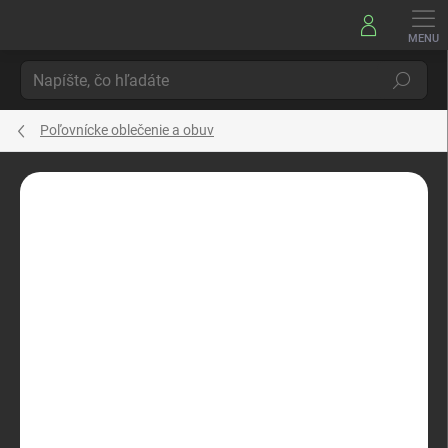
Prejsť
na
obsah
Hľadať
Poľovnícke oblečenie a obuv
Neohodnotené
Podrobnosti hodnotenia
ZNAČKA:
BOBR