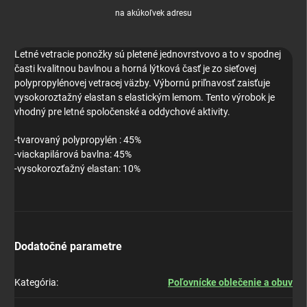
na akúkoľvek adresu
Letné vetracie ponožky sú pletené jednovrstvovo a to v spodnej
časti kvalitnou bavlnou a horná lýtková časť je zo sieťovej
polypropylénovej vetracej väzby. Výbornú priľnavosť zaisťuje
vysokoroztažný elastan s elastickým lemom. Tento výrobok je
vhodný pre letné spoločenské a oddychové aktivity.
-tvarovaný polypropylén : 45%
-viackapilárová bavlna: 45%
-vysokorozťažný elastan: 10%
Dodatočné parametre
Kategória
:
Poľovnícke oblečenie a obuv