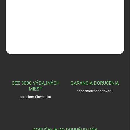
−
+
Pridať do košíka
Bobr zimné
DETAILNÉ INFORMÁCIE
OPÝTAŤ SA
STRÁŽIŤ
CEZ 3000 VÝDAJNÝCH
GARANCIA DORUČENIA
MIEST
nepoškodeného tovaru
po celom Slovensku
DORUČENIE DO DRUHÉHO DŇA