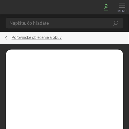
Prejsť
na
obsah
Hľadať
Poľovnícke oblečenie a obuv
Neohodnotené
Podrobnosti hodnotenia
ZNAČKA:
BOBR