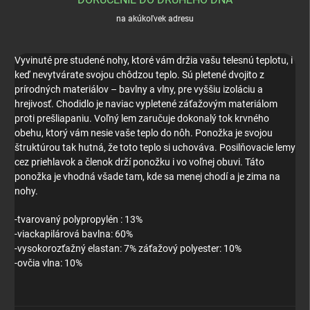
na akúkoľvek adresu
Vyvinuté pre studené nohy, ktoré vám držia vašu telesnú teplotu, i
keď nevytvárate svojou chôdzou teplo. Sú pletené dvojito z
prírodných materiálov – bavlny a vlny, pre vyššiu izoláciu a
hrejivosť. Chodidlo je naviac vypletené záťažovým materiálom
proti prešliapaniu. Voľný lem zaručuje dokonalý tok krvného
obehu, ktorý vám nesie vaše teplo do nôh. Ponožka je svojou
štruktúrou tak hutná, že toto teplo si uchováva. Posilňovacie lemy
cez priehlavok a členok drží ponožku i vo voľnej obuvi. Táto
ponožka je vhodná všade tam, kde sa menej chodí a je zima na
nohy.
-tvarovaný polypropylén : 13%
-viackapilárová bavlna: 60%
-vysokorozťažný elastan: 7% záťažový polyester: 10%
-ovčia vlna: 10%