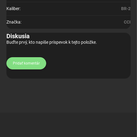
Kaliber
:
BR-2
Značka
:
CCI
Diskusia
Buďte prvý, kto napíše príspevok k tejto položke.
Pridať komentár
Z
á
p
ä