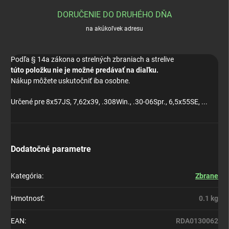
DORUČENIE DO DRUHÉHO DŇA
na akúkoľvek adresu
Podľa § 14a zákona o strelných zbraniach a strelive
túto položku nie je možné predávať na diaľku.
Nákup môžete uskutočniť iba osobne.
Určené pre 8x57JS, 7,62x39, .308Win., .30-06Spr., 6,5x55SE, ...
Dodatočné parametre
Kategória
:
Zbrane
Hmotnosť
:
0.1 kg
EAN
:
RDA0130062