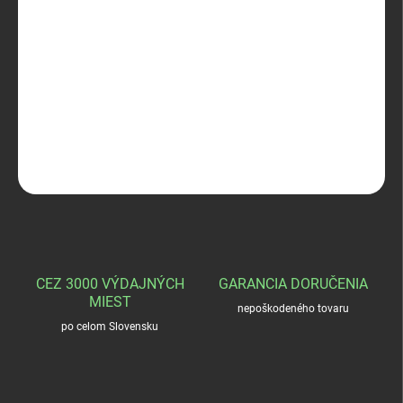
−
+
Pridať do košíka
Zápalky CCI Bench Rest BR-2 Large
Rifle
DETAILNÉ INFORMÁCIE
OPÝTAŤ SA
STRÁŽIŤ
CEZ 3000 VÝDAJNÝCH
GARANCIA DORUČENIA
MIEST
nepoškodeného tovaru
po celom Slovensku