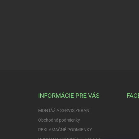
Z
á
p
ä
INFORMÁCIE PRE VÁS
FAC
t
i
MONTÁŽ A SERVIS ZBRANÍ
e
Obchodné podmienky
REKLAMAČNÉ PODMIENKY