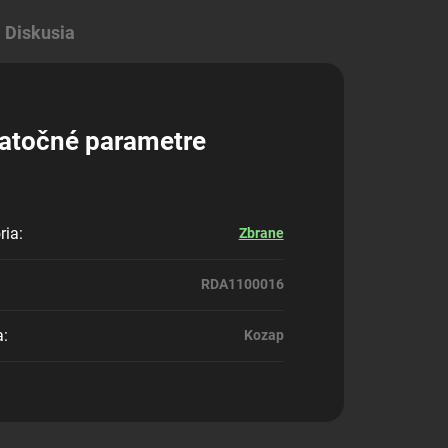
Diskusia
atočné parametre
ria
:
Zbrane
RDA1100016
a
:
Kozap