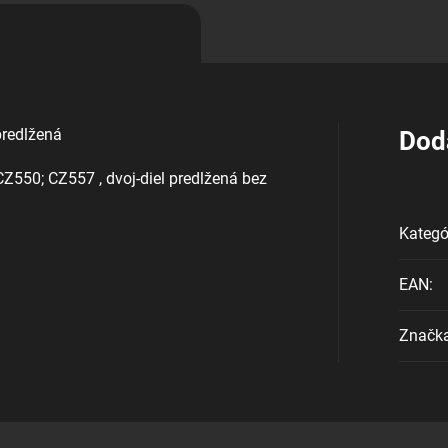
redlžená
Dod
550; CZ557 , dvoj-diel predlžená bez
Kategó
EAN
:
Značk