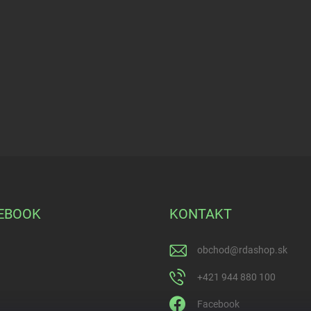
EBOOK
KONTAKT
obchod
@
rdashop.sk
+421 944 880 100
Facebook