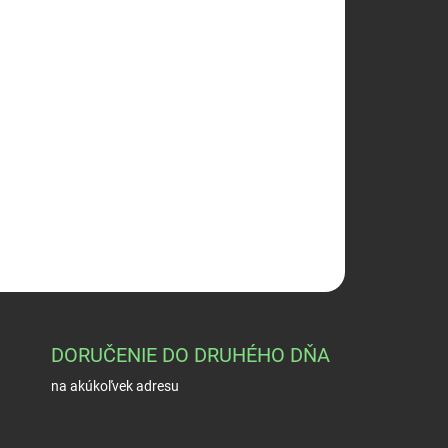
026
Pridať do košíka
 predlžená
OPÝTAŤ SA
STRÁŽIŤ
DORUČENIE DO DRUHÉHO DŇA
na akúkoľvek adresu