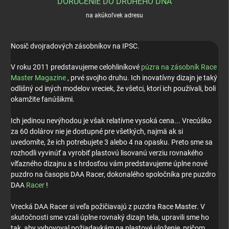
DORUČENIE DO DRUHÉHO DŇA
na akúkoľvek adresu
Nosič dvojradových zásobníkov na IPSC.
V roku 2011 predstavujeme celohliníkové
púzra na zásobník Race
Master Magazine
, prvé svojho druhu.
Ich inovatívny dizajn je taký
odlišný od iných modelov vreciek, že všetci, ktorí ich používali, boli
okamžite fanúšikmi.
Ich jedinou nevýhodou je však relatívne vysoká cena... Vrecúško
za 60 dolárov nie je dostupné pre všetkých, najmä ak si
uvedomíte, že ich potrebujete 3 alebo 4 na opasku.
Preto sme sa
rozhodli vyvinúť a vyrobiť plastovú lisovanú verziu rovnakého
víťazného dizajnu a s hrdosťou vám predstavujeme úplne nové
puzdro na časopis DAA Racer, dokonalého spoločníka pre puzdro
DAA
Racer
!
Vrecká DAA Racer si veľa požičiavajú z puzdra Race Master.
V
skutočnosti sme vzali úplne rovnaký dizajn tela, upravili sme ho
tak, aby vyhovoval požiadavkám na plastové uloženie, pričom