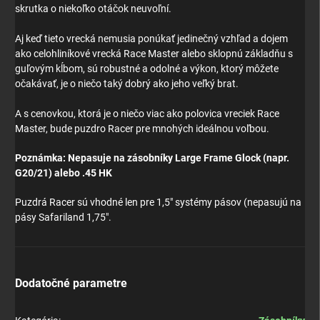
skrutka o niekoľko otáčok neuvoľní.
Aj keď tieto vrecká nemusia ponúkať jedinečný vzhľad a dojem
ako celohliníkové vrecká Race Master alebo sklopnú základňu s
guľovým kĺbom, sú robustné a odolné a výkon, ktorý môžete
očakávať, je o niečo taký dobrý ako jeho veľký brat.
A s cenovkou, ktorá je o niečo viac ako polovica vreciek Race
Master, bude puzdro Racer pre mnohých ideálnou voľbou.
Poznámka: Nepasuje na zásobníky Large Frame Glock (napr.
G20/21) alebo .45 HK
Puzdrá Racer sú vhodné len pre 1,5" systémy pásov (nepasujú na
pásy Safariland 1,75".
Dodatočné parametre