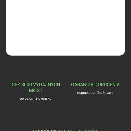
−
+
Pridať do košíka
DAA Racer PLASTIC MAgazine Pouch
DETAILNÉ INFORMÁCIE
OPÝTAŤ SA
STRÁŽIŤ
CEZ 3000 VÝDAJNÝCH
GARANCIA DORUČENIA
MIEST
nepoškodeného tovaru
po celom Slovensku