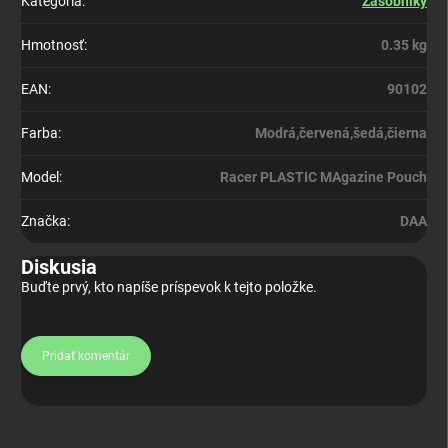
Kategória
:
Zásobníky
Hmotnosť
:
0.35 kg
EAN
:
90102
Farba
:
Modrá,červená,šedá,čierna
Model
:
Racer PLASTIC MAgazine Pouch
Značka
:
DAA
Diskusia
Buďte prvý, kto napíše príspevok k tejto položke.
Pridať komentár