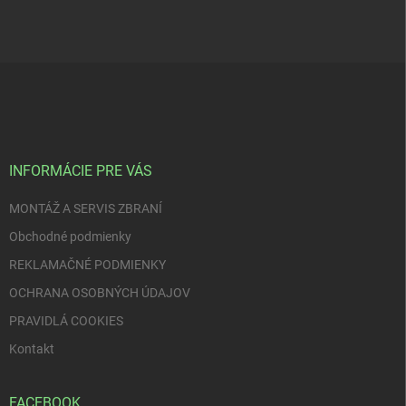
Z
á
p
ä
t
i
INFORMÁCIE PRE VÁS
e
MONTÁŽ A SERVIS ZBRANÍ
Obchodné podmienky
REKLAMAČNÉ PODMIENKY
OCHRANA OSOBNÝCH ÚDAJOV
PRAVIDLÁ COOKIES
Kontakt
FACEBOOK