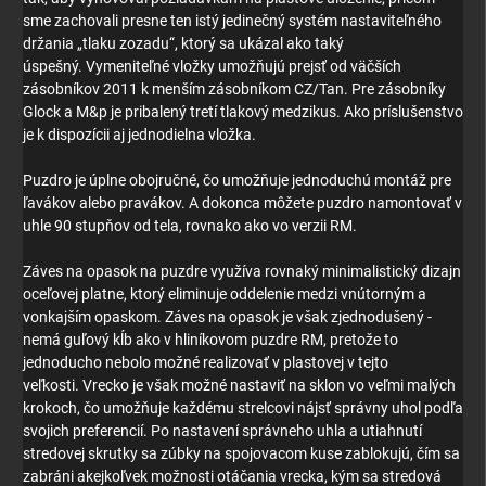
sme zachovali presne ten istý jedinečný systém nastaviteľného
držania „tlaku zozadu“, ktorý sa ukázal ako taký
úspešný.
Vymeniteľné vložky umožňujú prejsť od väčších
zásobníkov 2011 k menším zásobníkom CZ/Tan.
Pre zásobníky
Glock a M&p je pribalený tretí tlakový medzikus.
Ako príslušenstvo
je k dispozícii aj jednodielna vložka.
Puzdro je úplne obojručné, čo umožňuje jednoduchú montáž pre
ľavákov alebo pravákov.
A dokonca môžete puzdro namontovať v
uhle 90 stupňov od tela, rovnako ako vo verzii RM.
Záves na opasok na puzdre využíva rovnaký minimalistický dizajn
oceľovej platne, ktorý eliminuje oddelenie medzi vnútorným a
vonkajším opaskom.
Záves na opasok je však zjednodušený -
nemá guľový kĺb ako v hliníkovom puzdre RM, pretože to
jednoducho nebolo možné realizovať v plastovej v tejto
veľkosti.
Vrecko je však možné nastaviť na sklon vo veľmi malých
krokoch, čo umožňuje každému strelcovi nájsť správny uhol podľa
svojich preferencií.
Po nastavení správneho uhla a utiahnutí
stredovej skrutky sa zúbky na spojovacom kuse zablokujú, čím sa
zabráni akejkoľvek možnosti otáčania vrecka, kým sa stredová