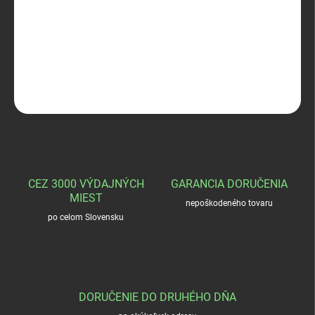
Daniel Defense
DETAILNÉ INFORMÁCIE
OPÝTAŤ SA
STRÁŽIŤ
CEZ 3000 VÝDAJNÝCH
GARANCIA DORUČENIA
MIEST
nepoškodeného tovaru
po celom Slovensku
DORUČENIE DO DRUHÉHO DŇA