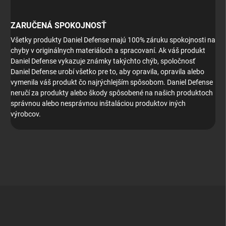
ZARUČENÁ SPOKOJNOSŤ
Všetky produkty Daniel Defense majú 100% záruku spokojnosti na
chyby v originálnych materiáloch a spracovaní.
Ak váš produkt
Daniel Defense vykazuje známky takýchto chýb, spoločnosť
Daniel Defense urobí všetko pre to, aby opravila, opravila alebo
vymenila váš produkt čo najrýchlejším spôsobom.
Daniel Defense
neručí za produkty alebo škody spôsobené na našich produktoch
správnou alebo nesprávnou inštaláciou produktov iných
výrobcov.
Z
á
p
ä