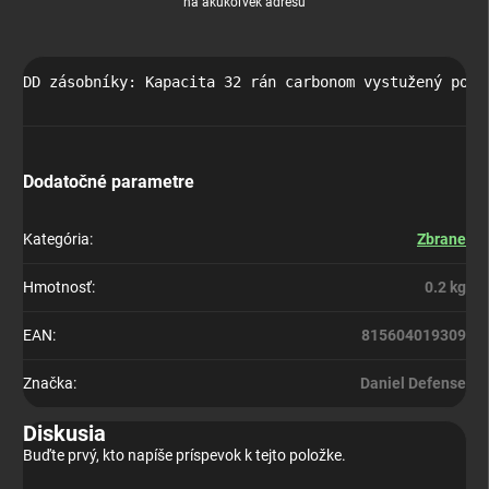
na akúkoľvek adresu
DD zásobníky: Kapacita 32 rán carbonom vystužený poly
Dodatočné parametre
Kategória
:
Zbrane
Hmotnosť
:
0.2 kg
EAN
:
815604019309
Značka
:
Daniel Defense
Diskusia
Buďte prvý, kto napíše príspevok k tejto položke.