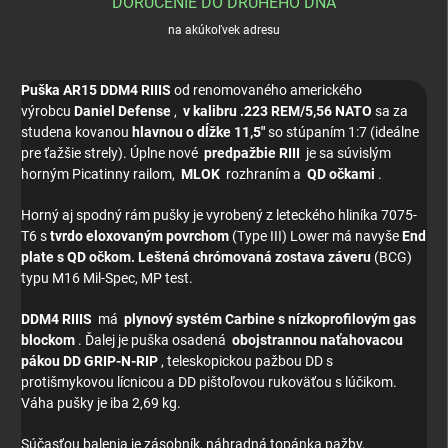
DORUČENIE DO DRUHÉHO DŇA
na akúkoľvek adresu
Puška AR15 DDM4 RIIIS
od renomovaného amerického
výrobcu
Daniel Defense
,
v kalibru .223 REM/5,56 NATO
sa za
studena kovanou
hlavnou o dĺžke 11,5"
so stúpaním 1:7 (ideálne
pre ťažšie strely). Úplne nové
predpažbie RIII
je sa súvislým
horným Picatinny railom,
MLOK
rozhraním a
QD očkami
.
Horný aj spodný rám pušky je vyrobený z leteckého hliníka 7075-
T6 s
tvrdo eloxovaným povrchom
(Type III) Lower má navyše
End
plate s QD očkom. Leštená chrómovaná zostava záveru
(BCG)
typu M16 Mil-Spec, MP test.
DDM4 RIIIS
má
plynový systém Carbine s nízkoprofilovým gas
blockom
. Ďalej je puška osadená
obojstrannou naťahovacou
pákou DD GRIP-N-RIP
, teleskopickou pažbou DD s
protišmykovou lícnicou a DD pištoľovou rukoväťou s lúčikom.
Váha pušky je iba 2,69 kg.
Súčasťou balenia je zásobník, náhradná topánka pažby,