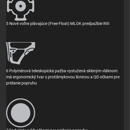
5 Nové voľne plávajúce (Free-Float) MLOK predpažbie RIII
6 Polymérová teleskopická pažba vystužená skleným vláknom
má ergonomický tvar s protišmykovou lícnicou a QD očkami pre
pridanie popruhu