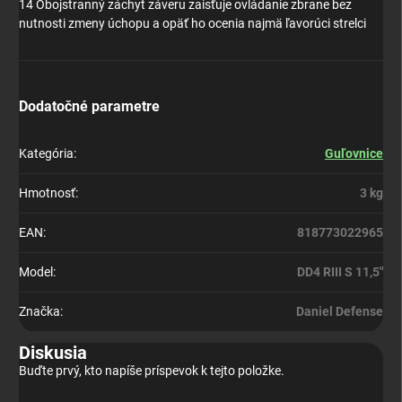
14 Obojstranný záchyt záveru zaisťuje ovládanie zbrane bez
nutnosti zmeny úchopu a opäť ho ocenia najmä ľavorúci strelci
Dodatočné parametre
Kategória
:
Guľovnice
Hmotnosť
:
3 kg
EAN
:
818773022965
Model
:
DD4 RIII S 11,5"
Značka
:
Daniel Defense
Diskusia
Buďte prvý, kto napíše príspevok k tejto položke.