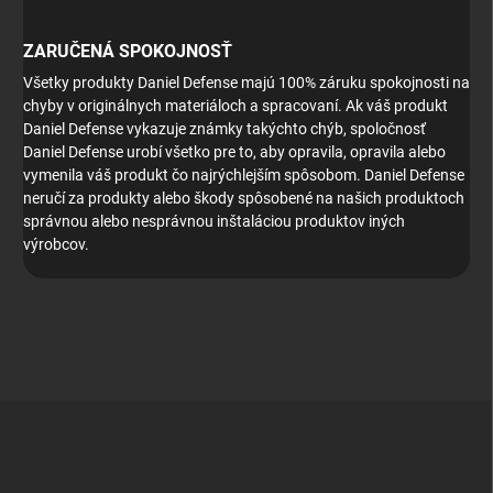
ZARUČENÁ SPOKOJNOSŤ
Všetky produkty Daniel Defense majú 100% záruku spokojnosti na
chyby v originálnych materiáloch a spracovaní.
Ak váš produkt
Daniel Defense vykazuje známky takýchto chýb, spoločnosť
Daniel Defense urobí všetko pre to, aby opravila, opravila alebo
vymenila váš produkt čo najrýchlejším spôsobom.
Daniel Defense
neručí za produkty alebo škody spôsobené na našich produktoch
správnou alebo nesprávnou inštaláciou produktov iných
výrobcov.
Z
á
p
ä