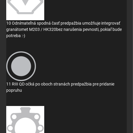
10 Odnímateľná spodná časť predpažbia umožňuje integrovať
granátomet M203 / HK320
bez narušenia pevnosti, pokiaľ bude
potreba :-)
11 RIII QD očká po oboch stranách predpažbia pre pridanie
popruhu