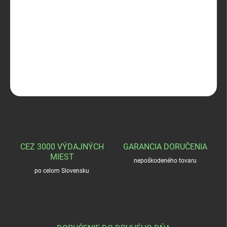
−
+
Pridať do košíka
Daniel Defense DD4 RIII S 11,5" 223 Rem
DETAILNÉ INFORMÁCIE
OPÝTAŤ SA
STRÁŽIŤ
CEZ 3000 VÝDAJNÝCH
GARANCIA DORUČENIA
MIEST
nepoškodeného tovaru
po celom Slovensku