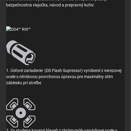
bezpečnostná vlajočka, návod a prepravný kufor.
1. Úsťové zariadenie
(DD Flash Supressor) vyrobené z nerezovej
ocele s nitridovou povrchovou úpravou pre maximálny útlm
záblesku pri streľbe
2
Za studena kovaná hlaveň z chróm-móly-vanádiovej ocele s