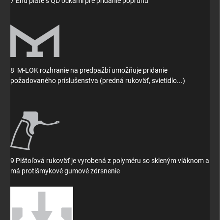
7 End plate s QD očkami pre pridanie popruhu
8
M-LOK rozhranie na predpažbí umožňuje pridanie
požadovaného príslušenstva (predná rukoväť, svietidlo...)
9 Pištoľová rukoväť je vyrobená z polyméru so skleným vláknom a
má protišmykové gumové zdrsnenie