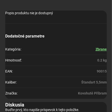
Popis produktu nie je dostupný
Dodatočné parametre
Kategória
:
Zbrane
Hmotnosť
:
0.2 kg
EAN
:
90015
Kaliber
:
Štandart 5,5mm
Značka
:
Kovohutě Příbram
Diskusia
Buďte prvý, kto napíše príspevok k tejto položke.