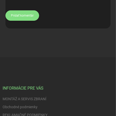
Pridať komentár
Z
á
p
ä
t
i
INFORMÁCIE PRE VÁS
e
MONTÁŽ A SERVIS ZBRANÍ
Obchodné podmienky
REKLAMAČNÉ PODMIENKY