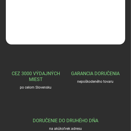
−
+
Pridať do košíka
Diabolo 300 Štandart 5,5mm
OPÝTAŤ SA
STRÁŽIŤ
CEZ 3000 VÝDAJNÝCH
GARANCIA DORUČENIA
MIEST
nepoškodeného tovaru
po celom Slovensku
DORUČENIE DO DRUHÉHO DŇA
na akúkoľvek adresu