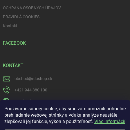
OCHRANA OSOBNÝCH ÚDAJOV
PRAVIDLÁ COOKIES
Kontakt
FACEBOOK
KONTAKT
obchod
@
rdashop.sk
+421 944 880 100
Facebook
Používame súbory cookie, aby sme vám umožnili pohodlné
rda_rdashop
prehliadanie webovej stránky a vďaka analýze neustále
zlepšovali jej funkcie, výkon a použiteľnosť.
Viac informácií
https://www.youtube.com/channel/UCSillo0X5j1_5o-ijdrpwaQ