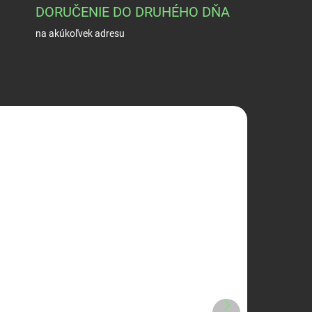
DORUČENIE DO DRUHÉHO DŇA
na akúkoľvek adresu
ÁVKU
SKLADOM
 +
(>5 KS)
Magpul PMAG 30 -
Ďalší