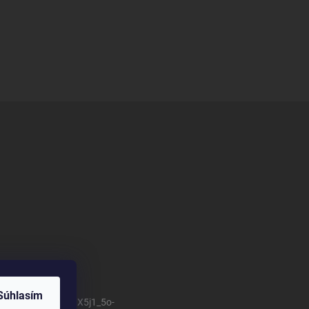
Súhlasím
/channel/UCSillo0X5j1_5o-