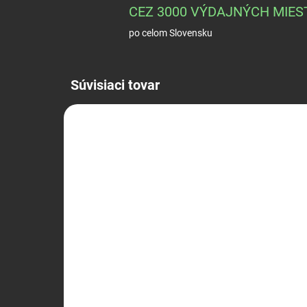
CEZ 3000 VÝDAJNÝCH MIES
po celom Slovensku
Súvisiaci tovar
NA OBJEDNÁVKU
Pažba ALFA Trinity Force
Od
- náhradná
pa