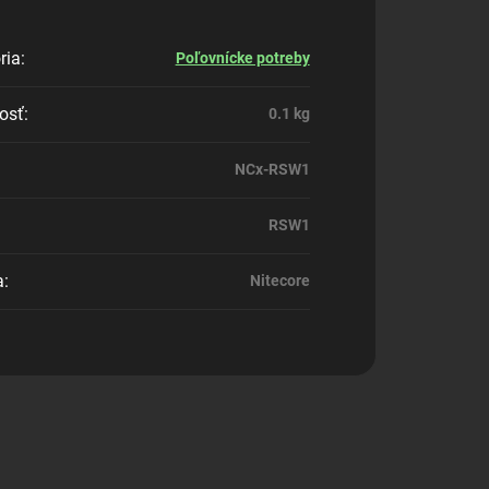
ria
:
Poľovnícke potreby
osť
:
0.1 kg
NCx-RSW1
RSW1
a
:
Nitecore