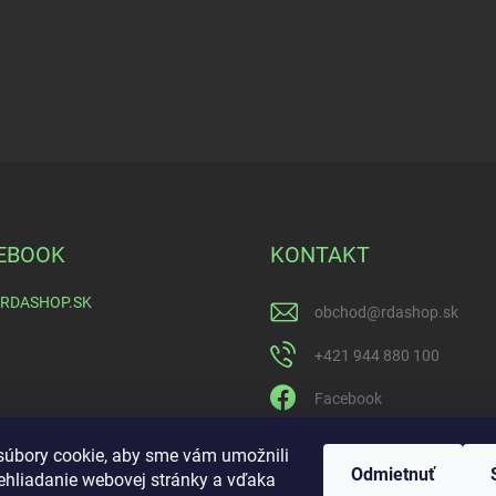
EBOOK
KONTAKT
RDASHOP.SK
obchod
@
rdashop.sk
+421 944 880 100
Facebook
rda_rdashop
úbory cookie, aby sme vám umožnili
Odmietnuť
ehliadanie webovej stránky a vďaka
https://www.youtube.com