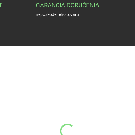
T
GARANCIA DORUČENIA
nepoškodeného tovaru
NA OBJEDNÁVKU
NA OBJEDN
eon QD pútko - do
Blaser KICK STOP R 93
žby
R8 - 450g