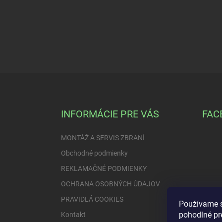
Z
á
p
ä
INFORMÁCIE PRE VÁS
FAC
t
i
MONTÁŽ A SERVIS ZBRANÍ
e
Obchodné podmienky
REKLAMAČNÉ PODMIENKY
OCHRANA OSOBNÝCH ÚDAJOV
PRAVIDLÁ COOKIES
Používame s
pohodlné pr
Kontakt