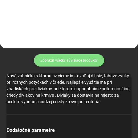
Odeon QD pútko
Pažba ALFA Trinity Force
Zobraziť všetky súvisiace produkty
Nová vábnička s ktorou už vieme imitovať aj dlhšie, ťahavé zvuky
pri rôznych potyčkách v čriede. Najlepšie využitie má pri
vňadiskách pre diviakov, pri ktorom napodobníme prítomnosť inej
čriedy diviakov na krmive . Diviaky sa dostavia na miesto za
účelom vyhnania cudzej čriedy zo svojho teritória.
Dodatočné parametre