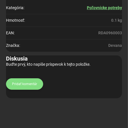
Kategória
:
Poľovnícke potreby
Hmotnosť
:
0.1 kg
EAN
:
RDA0960003
Značka
:
Devana
Diskusia
Buďte prvý, kto napíše príspevok k tejto položke.
Pridať komentár