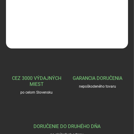
DEVANA Diviak
DETAILNÉ INFORMÁCIE
OPÝTAŤ SA
STRÁŽIŤ
CEZ 3000 VÝDAJNÝCH
GARANCIA DORUČENIA
MIEST
nepoškodeného tovaru
po celom Slovensku
DORUČENIE DO DRUHÉHO DŇA