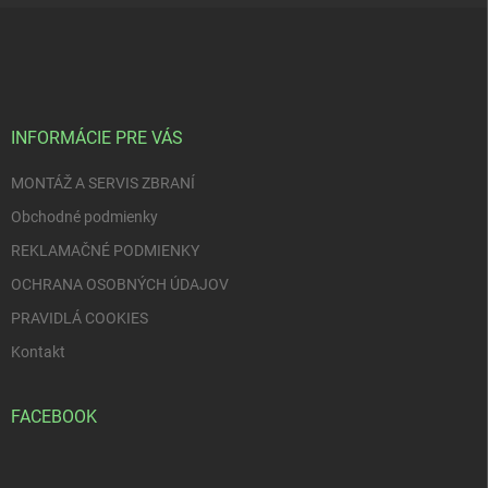
Z
á
p
ä
t
i
INFORMÁCIE PRE VÁS
e
MONTÁŽ A SERVIS ZBRANÍ
Obchodné podmienky
REKLAMAČNÉ PODMIENKY
OCHRANA OSOBNÝCH ÚDAJOV
PRAVIDLÁ COOKIES
Kontakt
FACEBOOK