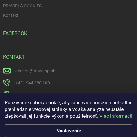
PRAVIDLÁ COOKIES
Kontakt
FACEBOOK
KONTAKT
obchod
@
rdashop.sk
+421 944 880 100
Facebook
Používame súbory cookie, aby sme vám umožnili pohodlné
rda_rdashop
prehliadanie webovej stránky a vďaka analýze neustále
zlepšovali jej funkcie, výkon a použiteľnosť.
Viac informácií
https://www.youtube.com/channel/UCSillo0X5j1_5o-ijdrpwaQ
Nastavenie