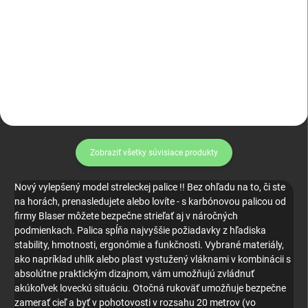
Odeon QD pútko
KICK STOP R 93 + R8
Zobraziť všetky súvisiace produkty
Nový vylepšený model streleckej palice !! Bez ohľadu na to, či ste
na horách, prenasledujete alebo lovíte - s karbónovou palicou od
firmy Blaser môžete bezpečne strieľať aj v náročných
podmienkach. Palica spĺňa najvyššie požiadavky z hľadiska
stability, hmotnosti, ergonómie a funkčnosti. Vybrané materiály,
ako napríklad uhlík alebo plast vystužený vláknami v kombinácii s
absolútne praktickým dizajnom, vám umožňujú zvládnuť
akúkoľvek loveckú situáciu. Otočná rukoväť umožňuje bezpečne
zamerať cieľ a byť v pohotovosti v rozsahu 20 metrov (vo