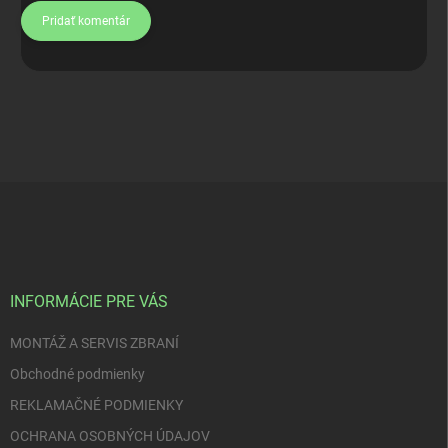
Pridať komentár
Z
á
p
ä
t
i
INFORMÁCIE PRE VÁS
e
MONTÁŽ A SERVIS ZBRANÍ
Obchodné podmienky
REKLAMAČNÉ PODMIENKY
OCHRANA OSOBNÝCH ÚDAJOV