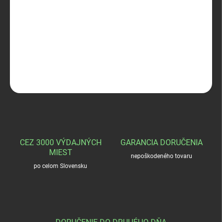
−
+
Pridať do košíka
4- Nožka BLASER CARBON 2.0
DETAILNÉ INFORMÁCIE
OPÝTAŤ SA
STRÁŽIŤ
CEZ 3000 VÝDAJNÝCH
GARANCIA DORUČENIA
MIEST
nepoškodeného tovaru
po celom Slovensku