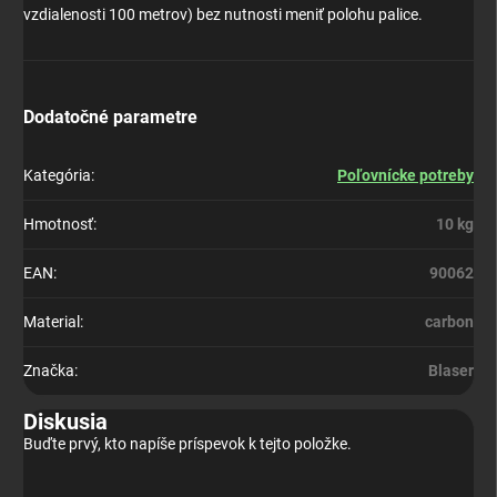
vzdialenosti 100 metrov) bez nutnosti meniť polohu palice.
Dodatočné parametre
Kategória
:
Poľovnícke potreby
Hmotnosť
:
10 kg
EAN
:
90062
Material
:
carbon
Značka
:
Blaser
Diskusia
Buďte prvý, kto napíše príspevok k tejto položke.