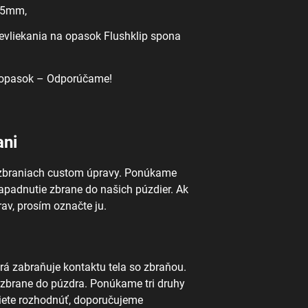
 45mm,
evliekania na opasok Flushklip spona
 opasok – Odporúčame!
ani
h zbraniach custom úpravy. Ponúkame
apadnutie zbrane do našich púzdier. Ak
av, prosím označte ju.
rá zabraňuje kontaktu tela so zbraňou.
 zbrane do púzdra. Ponúkame tri druhy
iete rozhodnúť, doporučujeme