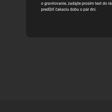
o gravírovanie, zadajte prosím text do 
predĺžiť čakaciu dobu o pár dní.
Z
á