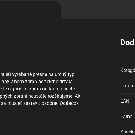
Dod
Kategó
ra sú vyrábané presne na určitý typ
é aby v ňom zbraň perfektne držala
Hmotn
rte si prosím zbraň na ktorú chcete
ných zbraní neustále rozširujeme. Ak
EAN
:
 sa musieť zastaviť osobne. Odtlačok
Farba
:
Značk