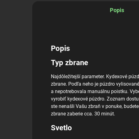
Popis
Popis
Typ zbrane
Najdôležitejší parameter. Kydexové púzd
zbrane. Podľa neho je púzdro vylisovan
a nepotrebovala manuálnu poistku. Vybe
vyrobiť kydexové púzdro. Zoznam dostup
ste nenašli Vašu zbraň v ponuke, budete
zbrane zaberie cca. 30 minút.
Svetlo