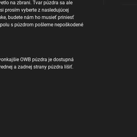
etlo na zbrani. Tvar púzdra sa ale
 si prosím vyberte z nasledujúcej
uke, budete nám ho musieť priniesť
 spolu s púzdrom pošleme nepoškodené
 vonkajšie OWB púzdra je dostupná
dnej a zadnej strany púzdra líšiť.