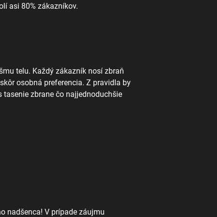
olí asi 80% zákazníkov.
ášmu telu. Každý zákazník nosí zbraň
r skôr osobná preferencia. Z pravidla by
Vás tasenie zbrane čo najjednoduchšie
kého nadšenca! V prípade záujmu