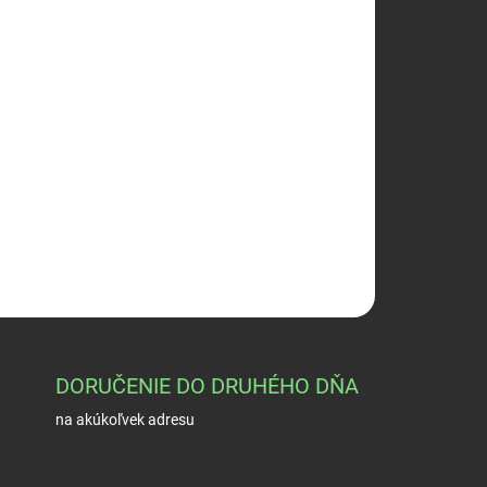
026
Pridať do košíka
OPÝTAŤ SA
STRÁŽIŤ
DORUČENIE DO DRUHÉHO DŇA
na akúkoľvek adresu