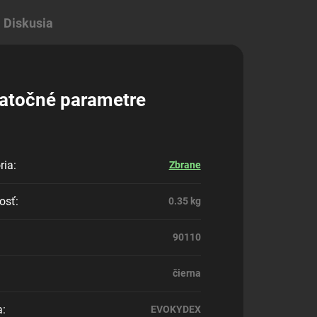
Diskusia
atočné parametre
ria
:
Zbrane
osť
:
0.35 kg
90110
čierna
a
:
EVOKYDEX