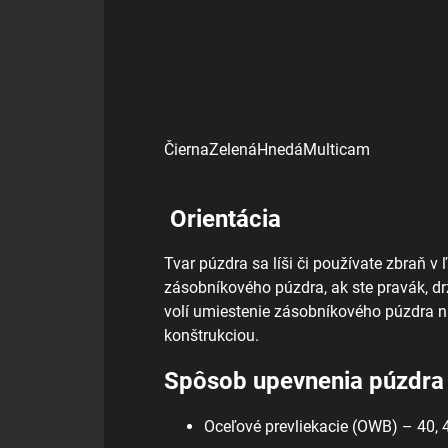
Čierna
Zelená
Hnedá
Multicam
Orientácia
Tvar púzdra sa líši či používate zbraň v 
zásobníkového púzdra, ak ste pravák, drž
volí umiestenie zásobníkového púzdra n
konštrukciou.
Spôsob upevnenia púzdra
Oceľové prevliekacie (OWB) – 40,