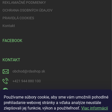
REKLAMAČNÉ PODMIENKY
OCHRANA OSOBNÝCH ÚDAJOV
PRAVIDLÁ COOKIES
Kontakt
FACEBOOK
KONTAKT
obchod
@
rdashop.sk
+421 944 880 100
Facebook
Používame súbory cookie, aby sme vám umožnili pohodlné
rda_rdashop
prehliadanie webovej stránky a vďaka analýze neustále
zlepšovali jej funkcie, výkon a použiteľnosť.
Viac informácií
https://www.youtube.com/channel/UCSillo0X5j1_5o-ijdrpwaQ