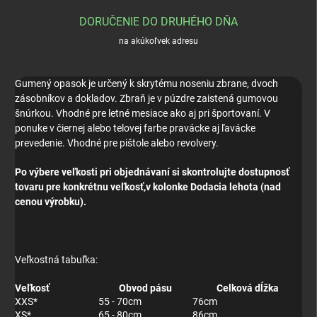
DORUČENIE DO DRUHÉHO DŇA
na akúkoľvek adresu
Gumený opasok je určený k skrytému noseniu zbrane, dvoch
zásobníkov a dokladov. Zbraň je v púzdre zaistená gumovou
šnúrkou. Vhodné pre letné mesiace ako aj pri športovaní. V
ponuke v čiernej alebo telovej farbe pravácke aj ľavácke
prevedenie. Vhodné pre pištole alebo revolvery.
Po výbere veľkosti pri objednávaní si skontrolujte dostupnosť
tovaru pre konkrétnu veľkosť,v kolonke Dodacia lehota (nad
cenou výrobku).
Veľkostná tabuľka:
Veľkosť
Obvod pásu
Celková dĺžka
XXS*
55 - 70cm
76cm
XS*
65 - 80cm
86cm