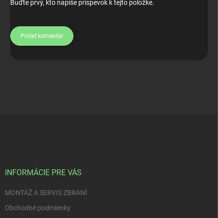
Buďte prvý, kto napíše príspevok k tejto položke.
Pridať komentár
Z
á
p
ä
t
i
INFORMÁCIE PRE VÁS
e
MONTÁŽ A SERVIS ZBRANÍ
Obchodné podmienky