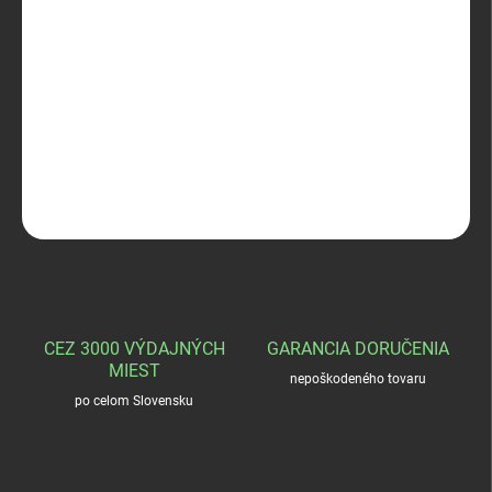
−
+
Pridať do košíka
Falco opasok čierny M
DETAILNÉ INFORMÁCIE
OPÝTAŤ SA
STRÁŽIŤ
CEZ 3000 VÝDAJNÝCH
GARANCIA DORUČENIA
MIEST
nepoškodeného tovaru
po celom Slovensku