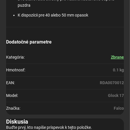
puzdra
K dispozícii pre 40 alebo 50 mm opasok
Dodatočné parametre
Kategória
:
Zbrane
Hmotnosť
:
0.1 kg
EAN
:
RDA0070012
Model
:
Glock 17
Značka
:
Falco
Diskusia
Buďte prvý, kto napíše príspevok k tejto položke.