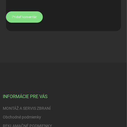
Pridať komentár
Z
á
p
ä
t
i
INFORMÁCIE PRE VÁS
e
MONTÁŽ A SERVIS ZBRANÍ
Obchodné podmienky
REKLAMAČNÉ PODMIENKY