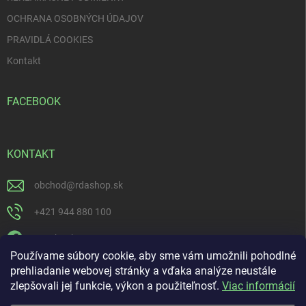
OCHRANA OSOBNÝCH ÚDAJOV
PRAVIDLÁ COOKIES
Kontakt
FACEBOOK
KONTAKT
obchod
@
rdashop.sk
+421 944 880 100
Facebook
Používame súbory cookie, aby sme vám umožnili pohodlné
rda_rdashop
prehliadanie webovej stránky a vďaka analýze neustále
zlepšovali jej funkcie, výkon a použiteľnosť.
Viac informácií
https://www.youtube.com/channel/UCSillo0X5j1_5o-ijdrpwaQ