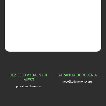
−
+
Pridať do košíka
Falco puzdro na zbraň G17
DETAILNÉ INFORMÁCIE
OPÝTAŤ SA
STRÁŽIŤ
CEZ 3000 VÝDAJNÝCH
GARANCIA DORUČENIA
MIEST
nepoškodeného tovaru
po celom Slovensku