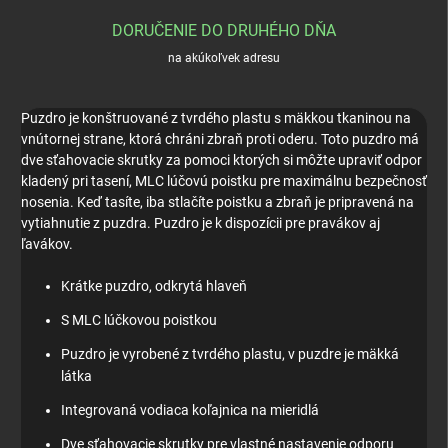
DORUČENIE DO DRUHÉHO DŇA
na akúkoľvek adresu
Puzdro je konštruované z tvrdého plastu s mäkkou tkaninou na
vnútornej strane, ktorá chráni zbraň proti oderu. Toto puzdro má
dve sťahovacie skrutky za pomoci ktorých si môžte upraviť odpor
kladený pri tasení, MLC lúčovú poistku pre maximálnu bezpečnosť
nosenia. Keď tasíte, iba stlačíte poistku a zbraň je pripravená na
vytiahnutie z puzdra. Puzdro je k dispozícii pre pravákov aj
ľavákov.
Krátke puzdro, odkrytá hlaveň
S MLC lúčkovou poistkou
Puzdro je vyrobené z tvrdého plastu, v puzdre je mäkká
látka
Integrovaná vodiaca koľajnica na mieridlá
Dve sťahovacie skrutky pre vlastné nastavenie odporu