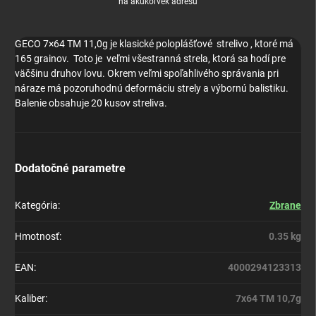
na akúkoľvek adresu
GECO 7×64 TM 11,0g je klasické poloplášťové strelivo , ktoré má
165 grainov. Toto je veľmi všestranná strela, ktorá sa hodí pre
väčšinu druhov lovu. Okrem veľmi spoľahlivého správania pri
náraze má pozoruhodnú deformáciu strely a výbornú balistiku.
Balenie obsahuje 20 kusov streliva.
Dodatočné parametre
Kategória
:
Zbrane
Hmotnosť
:
0.35 kg
EAN
:
4000294123313
Kaliber
:
7x64 TM 10,7g