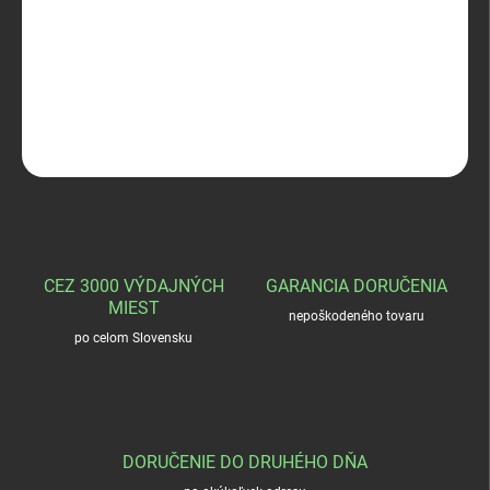
Geco 7x64 TM 10,7g
DETAILNÉ INFORMÁCIE
OPÝTAŤ SA
STRÁŽIŤ
CEZ 3000 VÝDAJNÝCH
GARANCIA DORUČENIA
MIEST
nepoškodeného tovaru
po celom Slovensku
DORUČENIE DO DRUHÉHO DŇA