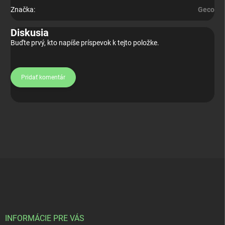
Značka
:
Geco
Diskusia
Buďte prvý, kto napíše príspevok k tejto položke.
Pridať komentár
Z
á
p
ä
t
i
INFORMÁCIE PRE VÁS