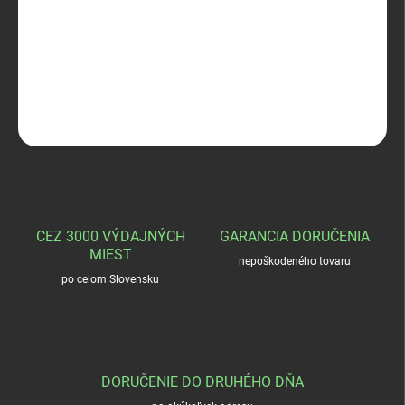
Geco 22 Long blank
DETAILNÉ INFORMÁCIE
OPÝTAŤ SA
STRÁŽIŤ
CEZ 3000 VÝDAJNÝCH
GARANCIA DORUČENIA
MIEST
nepoškodeného tovaru
po celom Slovensku
DORUČENIE DO DRUHÉHO DŇA