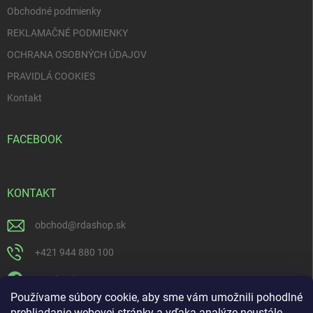
Obchodné podmienky
REKLAMAČNÉ PODMIENKY
OCHRANA OSOBNÝCH ÚDAJOV
PRAVIDLÁ COOKIES
Kontakt
FACEBOOK
KONTAKT
obchod
@
rdashop.sk
+421 944 880 100
Facebook
Používame súbory cookie, aby sme vám umožnili pohodlné
rda_rdashop
prehliadanie webovej stránky a vďaka analýze neustále