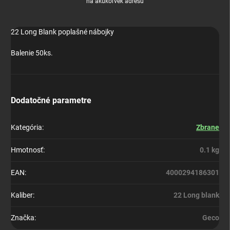
na akúkoľvek adresu
22 Long Blank poplašné nábojky
Balenie 50ks.
Dodatočné parametre
Kategória
:
Zbrane
Hmotnosť
:
0.1 kg
EAN
:
4000294186301
Kaliber
:
22 Long blank
Značka
:
Geco