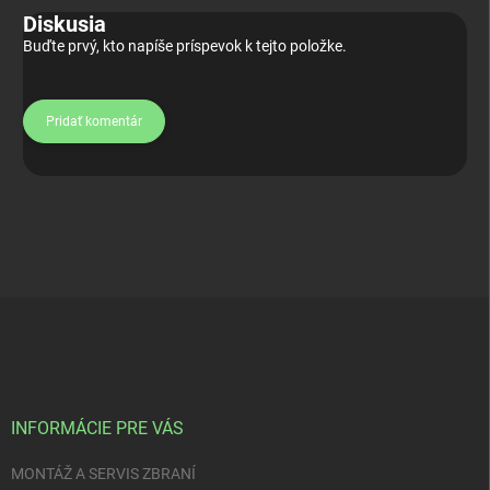
Diskusia
Buďte prvý, kto napíše príspevok k tejto položke.
Pridať komentár
Z
á
p
ä
t
i
INFORMÁCIE PRE VÁS
e
MONTÁŽ A SERVIS ZBRANÍ