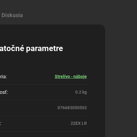
Diskusia
atočné parametre
ria
:
Strelivo - náboje
osť
:
0.2 kg
076683050502
:
22EX LR