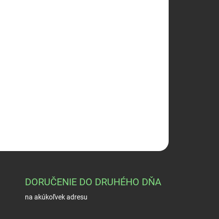
026
Pridať do košíka
er 32gr/2,07g Copper-Pated
OPÝTAŤ SA
STRÁŽIŤ
DORUČENIE DO DRUHÉHO DŇA
na akúkoľvek adresu