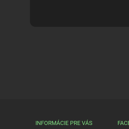
Z
á
p
ä
INFORMÁCIE PRE VÁS
FAC
t