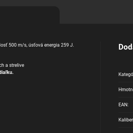
hlosť 500 m/s, úsťová energia 259 J.
Dod
h a strelive
diaľku.
Kategó
Hmotn
EAN
:
Kaliber