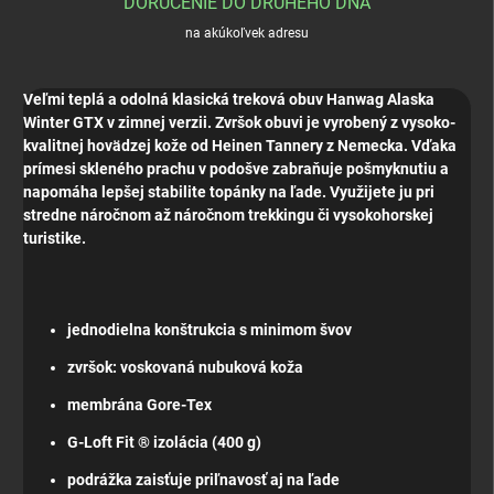
DORUČENIE DO DRUHÉHO DŇA
na akúkoľvek adresu
Veľmi teplá a odolná klasická treková obuv Hanwag Alaska
Winter GTX v zimnej verzii. Zvršok obuvi je vyrobený z vysoko-
kvalitnej hovädzej kože od Heinen Tannery z Nemecka. Vďaka
prímesi skleného prachu v podošve zabraňuje pošmyknutiu a
napomáha lepšej stabilite topánky na ľade. Využijete ju pri
stredne náročnom až náročnom trekkingu či vysokohorskej
turistike.
jednodielna konštrukcia s minimom švov
zvršok: voskovaná nubuková koža
membrána Gore-Tex
G-Loft Fit ® izolácia (400 g)
podrážka zaisťuje priľnavosť aj na ľade