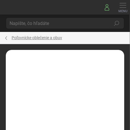
Prejsť
na
obsah
Hľadať
Poľovnícke oblečenie a obuv
Neohodnotené
Podrobnosti hodnotenia
ZNAČKA:
HANWAG