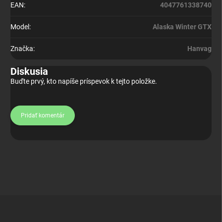
EAN
:
4047761338740
Model
:
Alaska Winter GTX
Značka
:
Hanvag
Diskusia
Buďte prvý, kto napíše príspevok k tejto položke.
Pridať komentár
Z
á