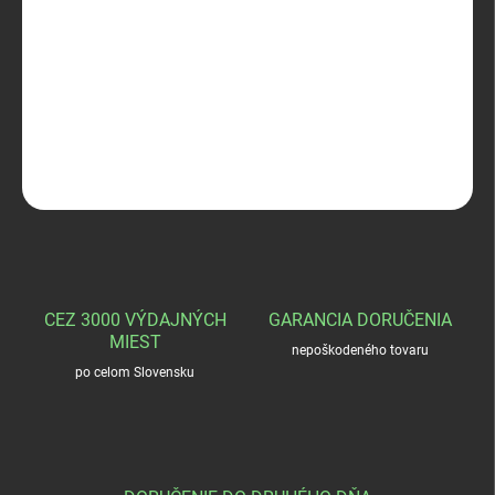
−
+
Pridať do košíka
Hanwag Alaska Winter
DETAILNÉ INFORMÁCIE
OPÝTAŤ SA
STRÁŽIŤ
CEZ 3000 VÝDAJNÝCH
GARANCIA DORUČENIA
MIEST
nepoškodeného tovaru
po celom Slovensku