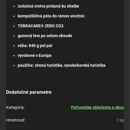
izolačná vrstva pridaná ku stielke
kompatibilná päta do rámov snežníc
TERRACARE® ZERO CO2
gumový lem po celom obvode
váha: 840 g pol pár
vyrobené v Európe
použitie: zimná turistika, vysokohorská turistika
Dodatočné parametre
Kategória
:
Poľovnícke oblečenie a obuv
Hmotnosť
:
2 kg