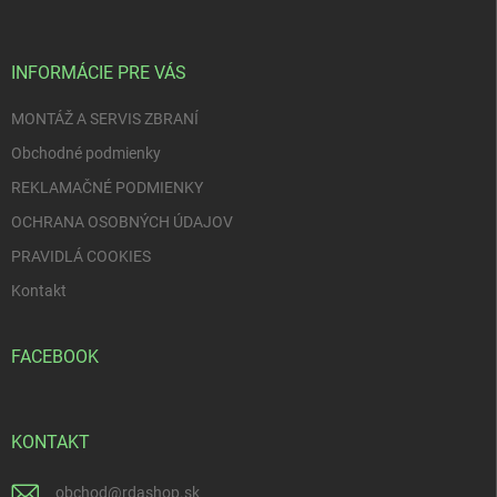
p
ä
t
i
INFORMÁCIE PRE VÁS
e
MONTÁŽ A SERVIS ZBRANÍ
Obchodné podmienky
REKLAMAČNÉ PODMIENKY
OCHRANA OSOBNÝCH ÚDAJOV
PRAVIDLÁ COOKIES
Kontakt
FACEBOOK
KONTAKT
obchod
@
rdashop.sk