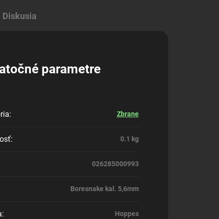
Diskusia
atočné parametre
ria
:
Zbrane
osť
:
0.1 kg
026285000993
Boresnake kal. 5,6mm
a
:
Hoppes