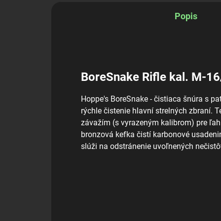
Popis
BoreSnake Rifle kal. M-16
Hoppe's BoreSnake - čistiaca šnúra s p
rýchle čistenie hlavní strelných zbraní
závažím (s vyrazeným kalibrom) pre ľah
bronzová kefka čistí karbonové usadeniny
slúži na odstránenie uvoľnených nečistô