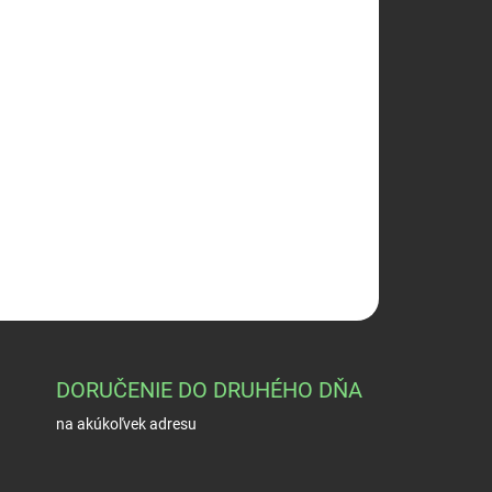
026
Pridať do košíka
mm
OPÝTAŤ SA
STRÁŽIŤ
DORUČENIE DO DRUHÉHO DŇA
na akúkoľvek adresu