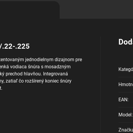
Dod
/.22-.225
atentovaným jednodielnym dizajnom pre
. Tenká vodiaca šnúra s mosadzným
Kategó
ký prechod hlavňou. Integrovaná
, zatiaľ čo rozšírený koniec šnúry
Hmotn
t.
EAN
:
Model
:
Značk