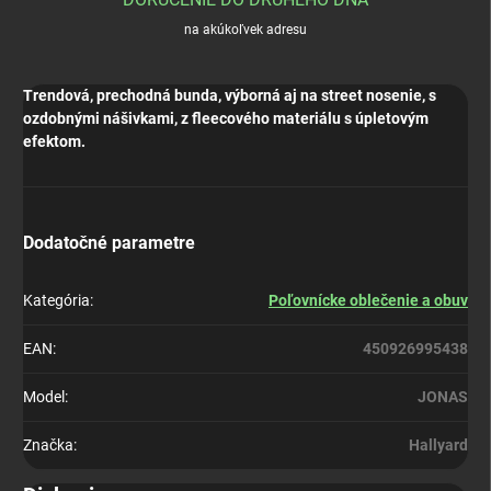
na akúkoľvek adresu
Trendová, prechodná bunda, výborná aj na street nosenie, s
ozdobnými nášivkami, z fleecového materiálu s úpletovým
efektom.
Dodatočné parametre
Kategória
:
Poľovnícke oblečenie a obuv
EAN
:
450926995438
Model
:
JONAS
Značka
:
Hallyard