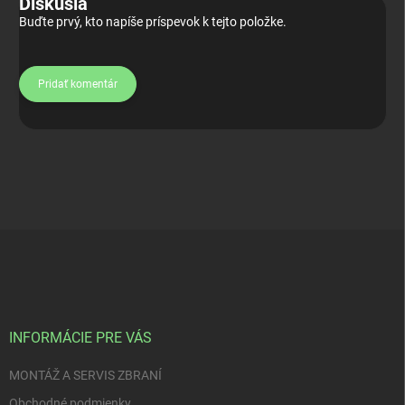
Diskusia
Buďte prvý, kto napíše príspevok k tejto položke.
Pridať komentár
Z
á
p
ä
t
i
INFORMÁCIE PRE VÁS
e
MONTÁŽ A SERVIS ZBRANÍ
Obchodné podmienky