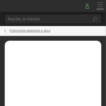
Prejsť
na
obsah
Hľadať
Poľovnícke oblečenie a obuv
Neohodnotené
Podrobnosti hodnotenia
ZNAČKA:
HALLYARD