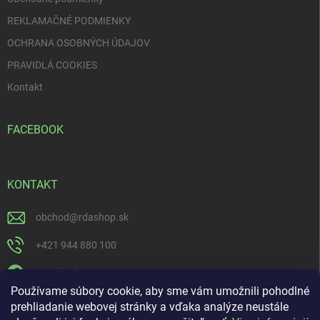
REKLAMAČNÉ PODMIENKY
OCHRANA OSOBNÝCH ÚDAJOV
PRAVIDLÁ COOKIES
Kontakt
FACEBOOK
KONTAKT
obchod
@
rdashop.sk
+421 944 880 100
Facebook
Používame súbory cookie, aby sme vám umožnili pohodlné
rda_rdashop
prehliadanie webovej stránky a vďaka analýze neustále