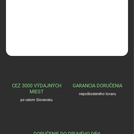
−
+
Pridať do košíka
Huntertex JONAS
DETAILNÉ INFORMÁCIE
OPÝTAŤ SA
STRÁŽIŤ
CEZ 3000 VÝDAJNÝCH
GARANCIA DORUČENIA
MIEST
nepoškodeného tovaru
po celom Slovensku
DORUČENIE DO DRUHÉHO DŇA