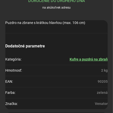
DORUČENIE DO DRUHÉHO DŇA
na akúkoľvek adresu
Puzdro na zbrane s krátkou hlavňou (max. 106 cm)
Dodatočné parametre
Kategória
:
Kufre a puzdrá na zbraň
Hmotnosť
:
2 kg
EAN
:
90205
Farba
:
zelená
Značka
:
Venator