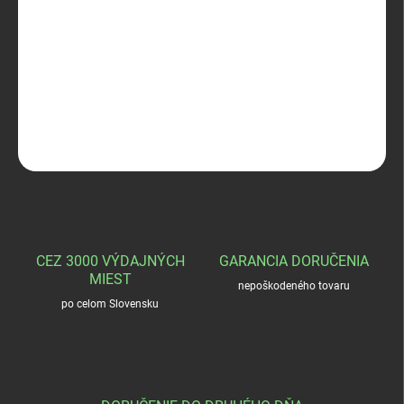
−
+
Pridať do košíka
Huntertex Púzdro na zbraň
DETAILNÉ INFORMÁCIE
OPÝTAŤ SA
STRÁŽIŤ
CEZ 3000 VÝDAJNÝCH
GARANCIA DORUČENIA
MIEST
nepoškodeného tovaru
po celom Slovensku