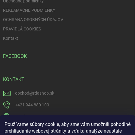
Obchodné podmienky
REKLAMAČNÉ PODMIENKY
OCHRANA OSOBNÝCH ÚDAJOV
PRAVIDLÁ COOKIES
Kontakt
FACEBOOK
KONTAKT
obchod
@
rdashop.sk
+421 944 880 100
Facebook
Používame súbory cookie, aby sme vám umožnili pohodlné
rda_rdashop
prehliadanie webovej stránky a vďaka analýze neustále