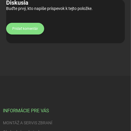
Diskusia
Buďte prvý, kto napíše príspevok k tejto položke.
Pridať komentár
Z
á
p
ä
t
i
INFORMÁCIE PRE VÁS
e
MONTÁŽ A SERVIS ZBRANÍ