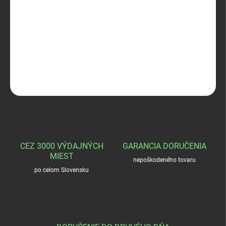
−
+
Pridať do košíka
INNOMOUNT weaver 30mm
DETAILNÉ INFORMÁCIE
OPÝTAŤ SA
STRÁŽIŤ
CEZ 3000 VÝDAJNÝCH
GARANCIA DORUČENIA
MIEST
nepoškodeného tovaru
po celom Slovensku