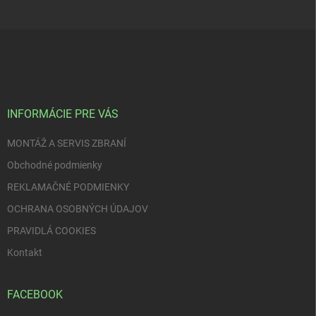
Z
á
p
ä
t
i
INFORMÁCIE PRE VÁS
e
MONTÁŽ A SERVIS ZBRANÍ
Obchodné podmienky
REKLAMAČNÉ PODMIENKY
OCHRANA OSOBNÝCH ÚDAJOV
PRAVIDLÁ COOKIES
Kontakt
FACEBOOK