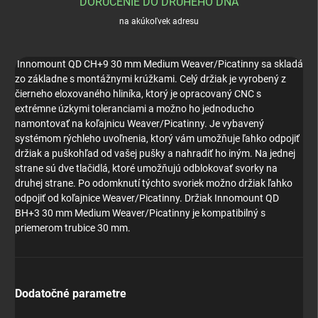
DORUČENIE DO DRUHÉHO DŇA
na akúkoľvek adresu
Innomount QD CH+9 30 mm Medium Weaver/Picatinny sa skladá
zo základne s montážnymi krúžkami.
Celý držiak je vyrobený z
čierneho eloxovaného hliníka, ktorý je opracovaný CNC s
extrémne úzkymi toleranciami a možno ho jednoducho
namontovať na koľajnicu Weaver/Picatinny.
Je vybavený
systémom rýchleho uvoľnenia, ktorý vám umožňuje ľahko odpojiť
držiak a puškohľad od vašej pušky a nahradiť ho iným.
Na jednej
strane sú dve tlačidlá, ktoré umožňujú odblokovať svorky na
druhej strane.
Po odomknutí týchto svoriek možno držiak ľahko
odpojiť od koľajnice Weaver/Picatinny.
Držiak Innomount QD
BH+3 30 mm Medium Weaver/Picatinny je kompatibilný s
priemerom trubice 30 mm.
Dodatočné parametre