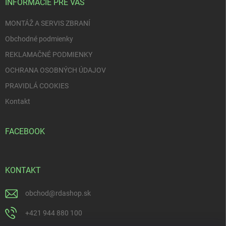
i
INFORMÁCIE PRE VÁS
e
MONTÁŽ A SERVIS ZBRANÍ
Obchodné podmienky
REKLAMAČNÉ PODMIENKY
OCHRANA OSOBNÝCH ÚDAJOV
PRAVIDLÁ COOKIES
Kontakt
FACEBOOK
KONTAKT
obchod
@
rdashop.sk
+421 944 880 100