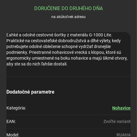
DORUČENIE DO DRUHÉHO DŇA
na akúkoľvek adresu
Ľahké a odolné cestovné šortky z materiálu G-1000 Lite.
Praktické na cestovateľské dobrodružstvá a dlhé výlety, kedy
potrebujete odolné oblečenie schopné vydržať drsnejšie
podmienky. Priestranné nohavicové vrecká s klopou, ktoré sú
ergonomicky umiestnené na boku nohavice a majú šikmé otvory,
aby ste sa do nich ľahšie dostali.
Dodatočné parametre
Kategória
:
Nohavice
EAN
:
Zvoľte variant
Model
:
RUAHA