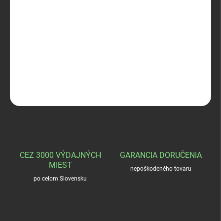
−
+
Pridať do košíka
FJÄLLRÄVEN RUAHA SHORTS
DETAILNÉ INFORMÁCIE
OPÝTAŤ SA
STRÁŽIŤ
CEZ 3000 VÝDAJNÝCH
GARANCIA DORUČENIA
MIEST
nepoškodeného tovaru
po celom Slovensku