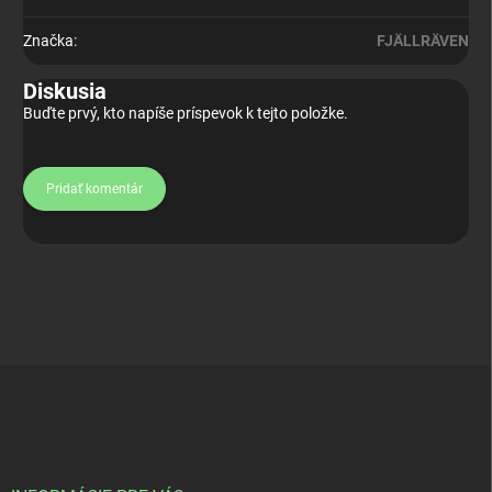
Značka
:
FJÄLLRÄVEN
Diskusia
Buďte prvý, kto napíše príspevok k tejto položke.
Pridať komentár
Z
á
p
ä
t