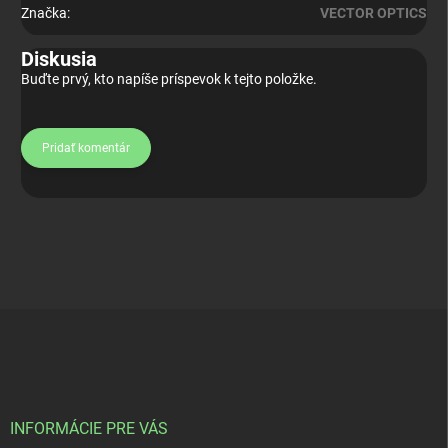
Značka
:
VECTOR OPTICS
Diskusia
Buďte prvý, kto napíše príspevok k tejto položke.
Pridať komentár
Z
á
p
ä
t
i
INFORMÁCIE PRE VÁS