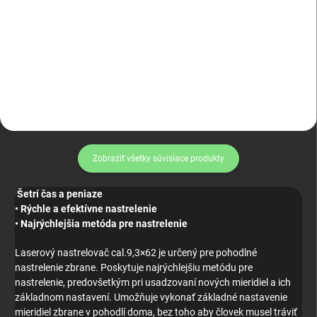
cena:
Do košíka
Do košíka
Odeon DEFENDER L1
Magpul PMAG 30
Zobraziť všetky súvisiace produkty
Šetrí čas a peniaze
• Rýchle a efektívne nastrelenie
• Najrýchlejšia metóda pre nastrelenie
Laserový nastrelovač cal.9,3×62 je určený pre pohodlné
nastrelenie zbrane. Poskytuje najrýchlejšiu metódu pre
nastrelenie, predovšetkým pri usadzovaní nových mieridiel a ich
základnom nastavení. Umožňuje vykonať základné nastavenie
mieridiel zbrane v pohodlí doma, bez toho aby človek musel tráviť