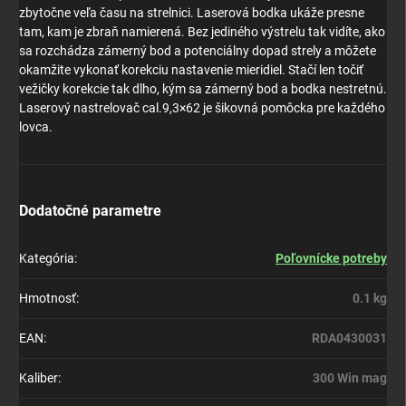
zbytočne veľa času na strelnici. Laserová bodka ukáže presne
tam, kam je zbraň namierená. Bez jediného výstrelu tak vidíte, ako
sa rozchádza zámerný bod a potenciálny dopad strely a môžete
okamžite vykonať korekciu nastavenie mieridiel. Stačí len točiť
vežičky korekcie tak dlho, kým sa zámerný bod a bodka nestretnú.
Laserový nastrelovač cal.9,3×62 je šikovná pomôcka pre každého
lovca.
Dodatočné parametre
Kategória
:
Poľovnícke potreby
Hmotnosť
:
0.1 kg
EAN
:
RDA0430031
Kaliber
:
300 Win mag