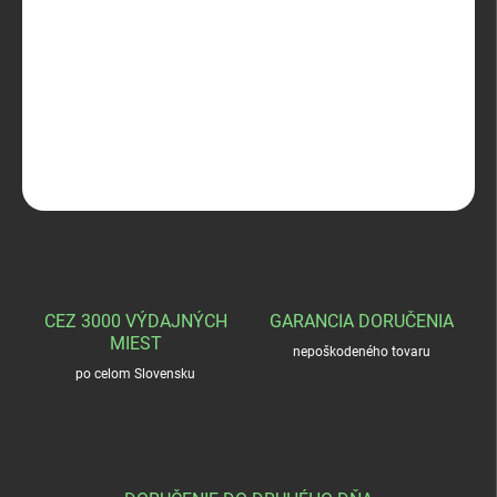
−
+
Pridať do košíka
Laserový nastreľovač
DETAILNÉ INFORMÁCIE
OPÝTAŤ SA
STRÁŽIŤ
CEZ 3000 VÝDAJNÝCH
GARANCIA DORUČENIA
MIEST
nepoškodeného tovaru
po celom Slovensku