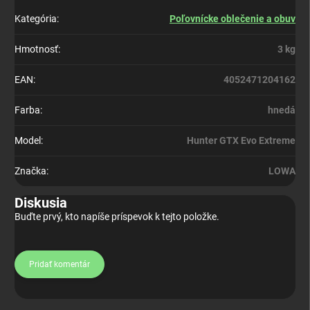
Kategória
:
Poľovnícke oblečenie a obuv
Hmotnosť
:
3 kg
EAN
:
4052471204162
Farba
:
hnedá
Model
:
Hunter GTX Evo Extreme
Značka
:
LOWA
Diskusia
Buďte prvý, kto napíše príspevok k tejto položke.
Pridať komentár