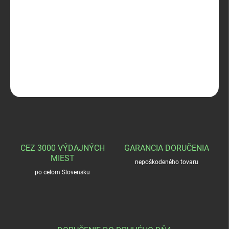
−
+
Pridať do košíka
LOWA Hunter GTX Evo Extreme
DETAILNÉ INFORMÁCIE
OPÝTAŤ SA
STRÁŽIŤ
CEZ 3000 VÝDAJNÝCH
GARANCIA DORUČENIA
MIEST
nepoškodeného tovaru
po celom Slovensku