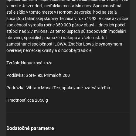
v meste Jetzendorf, neďaleko mesta Mníchov. Spoločnosť má
stále sídlo v tomto meste v Hornom Bavorsku, hoci sa stala
súčasťou talianskej skupiny Tecnica v roku 1993. V čase akvizície
spoločnosť vyrobila ročne 350 000 párov obuvi – dnes ich počet
stúpol nad 2,7 milióna. Za tento úspech sú zodpovední modelári,
obuvníci, špecialisti, manažéri nákupu a všetci ostatní
zamestnanci spoločnosti LOWA. Značka Lowa je synonymom
overenej nemeckej kvality a dlhodobej tradície.
Zvršok: Nubucková koža
Podšívka: Gore-Tex, Primaloft 200
Podrážka: Vibram Masai Tec, opakovane uzatvárateľná
Hmotnosť: cca 2050 g
Dodatočné parametre