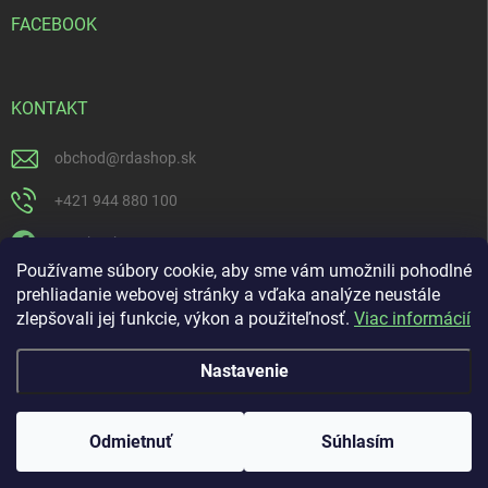
FACEBOOK
KONTAKT
obchod
@
rdashop.sk
+421 944 880 100
Facebook
Používame súbory cookie, aby sme vám umožnili pohodlné
rda_rdashop
prehliadanie webovej stránky a vďaka analýze neustále
zlepšovali jej funkcie, výkon a použiteľnosť.
Viac informácií
https://www.youtube.com/channel/UCSillo0X5j1_5o-ijdrpwaQ
Nastavenie
Copyright 2026
RDASHOP.SK
. Všetky práva vyhradené.
Odmietnuť
Súhlasím
Vytvoril Shoptet