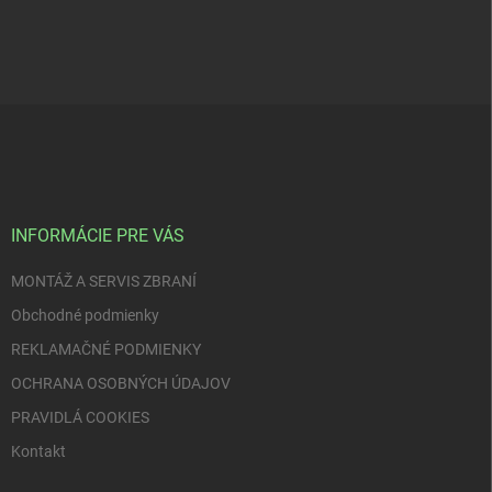
Z
á
p
ä
t
i
INFORMÁCIE PRE VÁS
e
MONTÁŽ A SERVIS ZBRANÍ
Obchodné podmienky
REKLAMAČNÉ PODMIENKY
OCHRANA OSOBNÝCH ÚDAJOV
PRAVIDLÁ COOKIES
Kontakt