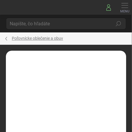
Prejsť
na
obsah
Hľadať
Poľovnícke oblečenie a obuv
Neohodnotené
Podrobnosti hodnotenia
ZNAČKA:
LOWA