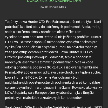
DORUČENIE DO DRUHÉHO DŇA
na akúkoľvek adresu
Topánky Lowa Hunter GTX Evo Extreme sú určené pre tých, ktorí
potrebujú kvalitnú obuv do extrémnych podmienok. Voda, mráz,
sneh a extrémna zima v náročnom alebo v členitom
vysokohorskom horskom teréne už nie je žiadny problém. Hunter
GTX Evo Extreme disponujú mimoriadne vysokým driekom pre
vynikajúcu oporu členku a vysoká gumou na povrchu topánky
zasa poskytuje ochranu proti oderu. Lowa Hunter GTX Evo
Extreme poskytujú vynikajúcu odolnosť, teplo a pohodlie v
náročných jesenných a zimných podmienkach. Vďaka vode
odolnej priedušnej podšívke GORE-TEX a izolovanej membráne
PrimaLoft® 200 gramov, udržiava vaše chodidlá v teple a suchu.
Lowa Hunter GTX Evo Extreme Vás ochráni v tých
najchladnejších poveternostných podmienkach a sú kompaktné
so snehovými hrotmi a pripínacími mačkami. Rovnako ako všetky
LOWA topánky sú v Európe ručne vyrábané z najkvalitnejších
prémiových materiálov a značkových komponentov.
Spoločnosť LOWA Sportschuhe GmbH bola založená v roku 1923