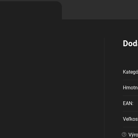
Dod
Kategó
Hmotn
EAN
:
Veľkos
?
Výr