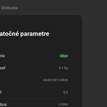
Diskusia
atočné parametre
ria
:
Obuv
osť
:
0.1 kg
4048159113826
ť
:
8,5
obca
:
LOWA