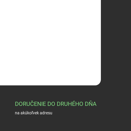
026
Pridať do košíka
C UK8,5
OPÝTAŤ SA
STRÁŽIŤ
DORUČENIE DO DRUHÉHO DŇA
na akúkoľvek adresu