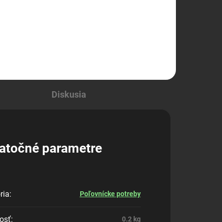
Odeon DEFENDER L1
Diskusia
atočné parametre
ria
:
Poľovnícke potreby
osť
:
0.2 kg