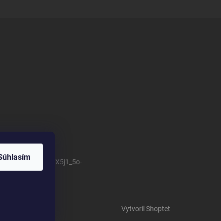
Súhlasím
/channel/UCSillo0X5j1_5o-
Vytvoril Shoptet