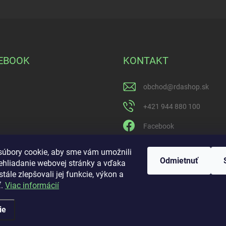
EBOOK
KONTAKT
obchod
@
rdashop.sk
+421 944 880 100
Facebook
rda_rdashop
úbory cookie, aby sme vám umožnili
Odmietnuť
ehliadanie webovej stránky a vďaka
https://www.youtube.com
tále zlepšovali jej funkcie, výkon a
ijdrpwaQ
ť.
Viac informácií
ie