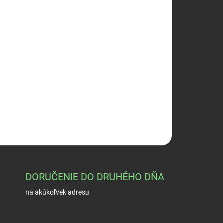
026
Pridať do košíka
ERT lovecký nôž
OPÝTAŤ SA
STRÁŽIŤ
DORUČENIE DO DRUHÉHO DŇA
na akúkoľvek adresu