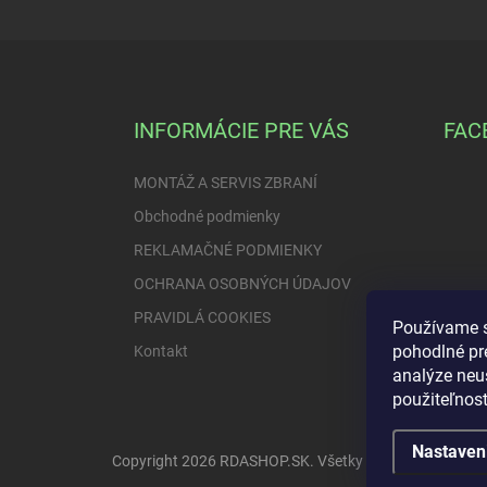
Z
á
p
ä
INFORMÁCIE PRE VÁS
FAC
t
i
MONTÁŽ A SERVIS ZBRANÍ
e
Obchodné podmienky
REKLAMAČNÉ PODMIENKY
OCHRANA OSOBNÝCH ÚDAJOV
PRAVIDLÁ COOKIES
Používame s
pohodlné pr
Kontakt
analýze neus
použiteľnos
Nastaven
Copyright 2026
RDASHOP.SK
. Všetky práva vyhradené.