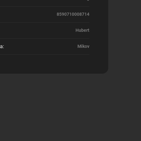
8590710008714
Hubert
ca
:
Mikov