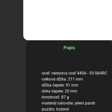
Pažba ALFA Trinity Force
Mag
Popis
-oceľ: nerezová oceľ 440A - 55-56HRC
-celková dĺžka: 211 mm
-dĺžka čepele: 91 mm
-šírka čepele: 20 mm
-hmotnosť: 87 g
-materiál rukoväte: jelení paroh
-puzdro: kožené