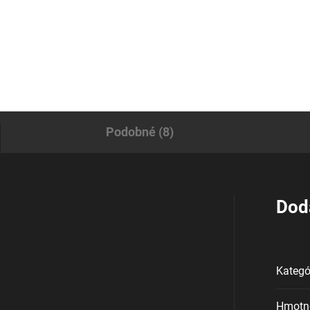
KICK STOP R 93 + R8
pul PMAG 30
Podobné (8)
Dod
Kategó
Hmotn