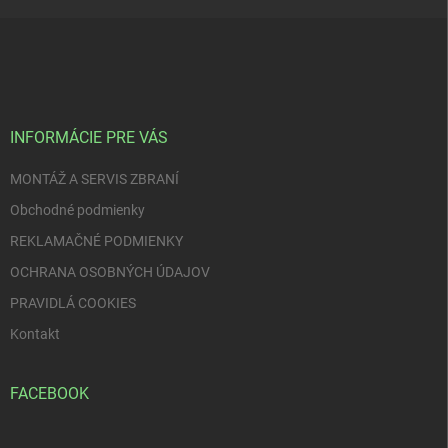
Z
á
p
ä
t
i
INFORMÁCIE PRE VÁS
e
MONTÁŽ A SERVIS ZBRANÍ
Obchodné podmienky
REKLAMAČNÉ PODMIENKY
OCHRANA OSOBNÝCH ÚDAJOV
PRAVIDLÁ COOKIES
Kontakt
FACEBOOK