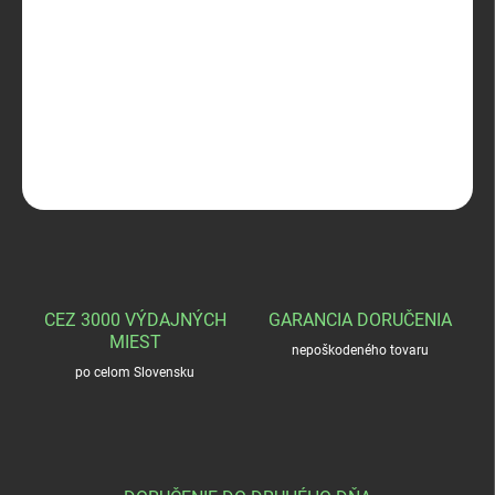
−
+
Pridať do košíka
Niggeloh automatický remeň
DETAILNÉ INFORMÁCIE
OPÝTAŤ SA
STRÁŽIŤ
CEZ 3000 VÝDAJNÝCH
GARANCIA DORUČENIA
MIEST
nepoškodeného tovaru
po celom Slovensku