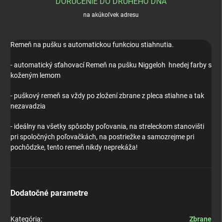
DORUČENIE DO DRUHÉHO DŇA
na akúkoľvek adresu
Remeň na pušku s automatickou funkciou stiahnutia.
- automatický sťahovací Remeň na pušku Niggeloh hnedej farby s
koženým lemom
- puškový remeň sa vždy po zložení zbrane z pleca stiahne a tak
nezavadzia
- ideálny na všetky spôsoby poľovania, na streleckom stanovišti
pri spoločných poľovačkách, na postriežke a samozrejme pri
pochôdzke, tento remeň nikdy neprekáža!
Dodatočné parametre
Kategória
:
Zbrane