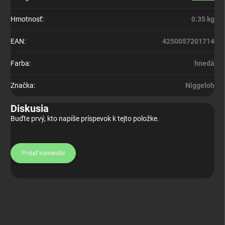
Hmotnosť
:
0.35 kg
EAN
:
4250057201714
Farba
:
hnedá
Značka
:
Niggeloh
Diskusia
Buďte prvý, kto napíše príspevok k tejto položke.
Pridať komentár