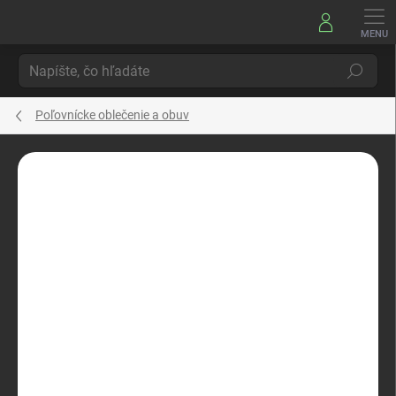
Prejsť
na
obsah
Hľadať
Poľovnícke oblečenie a obuv
Neohodnotené
Podrobnosti hodnotenia
ZNAČKA:
INDIFORM