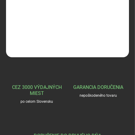
−
+
Pridať do košíka
SPRINGFILD IM/Z-12
DETAILNÉ INFORMÁCIE
OPÝTAŤ SA
STRÁŽIŤ
CEZ 3000 VÝDAJNÝCH
GARANCIA DORUČENIA
MIEST
nepoškodeného tovaru
po celom Slovensku