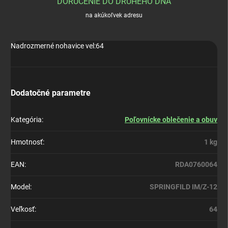
DORUČENIE DO DRUHÉHO DŇA
na akúkoľvek adresu
Nadrozmerné nohavice vel:64
Dodatočné parametre
Kategória
:
Poľovnícke oblečenie a obuv
Hmotnosť
:
1 kg
EAN
:
RDA0760064
Model
:
SPRINGFILD IM/Z-12
Veľkosť
:
64