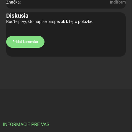
Značka
:
Indiform
Diskusia
Buďte prvý, kto napíše príspevok k tejto položke.
Pridať komentár
Z
á
p
ä
t
i
INFORMÁCIE PRE VÁS
e