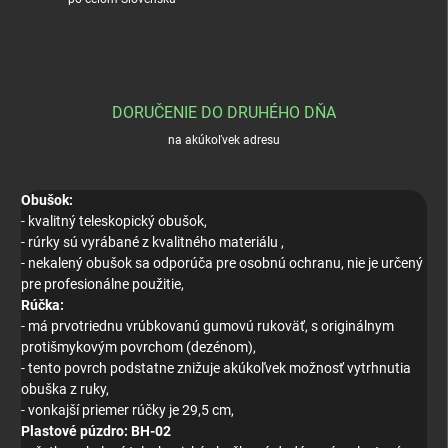
DORUČENIE DO DRUHÉHO DŇA
na akúkoľvek adresu
Obušok:
- kvalitný teleskopický obušok,
- rúrky sú vyrábané z kvalitného materiálu ,
- nekalený obušok sa odporúča pre osobnú ochranu, nie je určený
pre profesionálne použitie,
Rúčka:
- má prvotriednu vrúbkovanú gumovú rukoväť, s originálnym
protišmykovým povrchom (dezénom),
- tento povrch podstatne znižuje akúkoľvek možnosť vytrhnutia
obuška z ruky,
- vonkajší priemer rúčky je 29,5 cm,
Plastové púzdro: BH-02