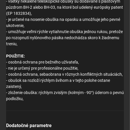
- všetky nekalené teleskopické obušky sú dodávané s plastovým
púzdrom BH-2 alebo BH-03, na ktoré bol udelený európsky patent
(EP 1832834),
- je určené na nosenie obuška na opasku a umožňuje jeho pevné
ukotvenie,
- umožňuje veľmi rýchle vytiahnutie obuška jednou rukou, pretože
po rozopnutí nylónového pásika nedochádza skoro k žiadnemu
treniu,
POUŽITIE:
- osobná ochrana pre bežného užívateľa,
- nie je určený pre profesionálne použitie,
- osobná ochrana, sebaobrana v rôznych konfliktných situáciách,
- obušok sa rozloží rýchlym švihom a v tejto polohe ostane
zaistený,
- zloženie obuška: rýchlym zvislým (kolmým - 90°) úderom o pevnú
podložku,
Dodatočné parametre