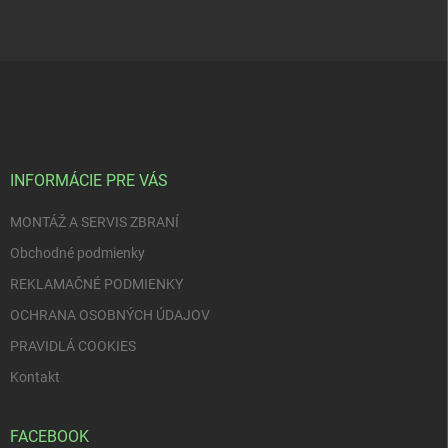
Z
á
p
ä
t
i
INFORMÁCIE PRE VÁS
e
MONTÁŽ A SERVIS ZBRANÍ
Obchodné podmienky
REKLAMAČNÉ PODMIENKY
OCHRANA OSOBNÝCH ÚDAJOV
PRAVIDLÁ COOKIES
Kontakt
FACEBOOK