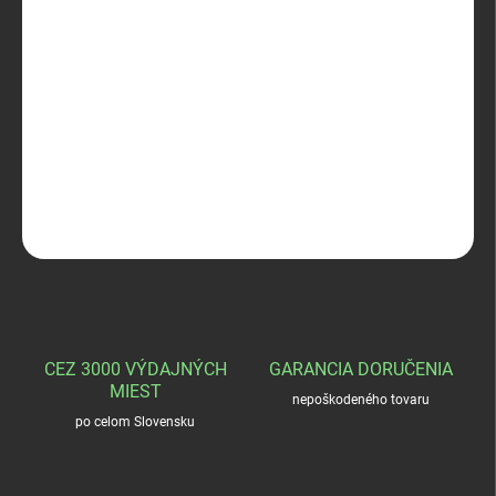
ZVOĽTE VARIANT
−
+
Pridať do košíka
Termovel PCE PANTS M
DETAILNÉ INFORMÁCIE
OPÝTAŤ SA
STRÁŽIŤ
CEZ 3000 VÝDAJNÝCH
GARANCIA DORUČENIA
MIEST
nepoškodeného tovaru
po celom Slovensku