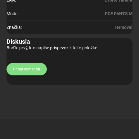
EAN
:
Zvoľte variant
Model
:
PCE PANTS M
Značka
:
Termovel
Diskusia
Buďte prvý, kto napíše príspevok k tejto položke.
Pridať komentár
Z
á
p