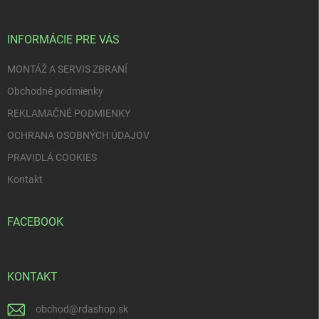
ä
t
i
INFORMÁCIE PRE VÁS
e
MONTÁŽ A SERVIS ZBRANÍ
Obchodné podmienky
REKLAMAČNÉ PODMIENKY
OCHRANA OSOBNÝCH ÚDAJOV
PRAVIDLÁ COOKIES
Kontakt
FACEBOOK
KONTAKT
obchod
@
rdashop.sk