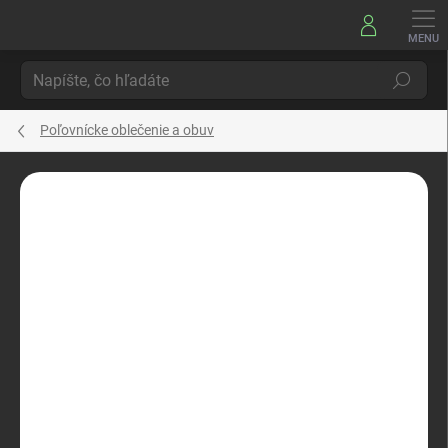
Prejsť
na
obsah
Hľadať
Poľovnícke oblečenie a obuv
Neohodnotené
Podrobnosti hodnotenia
ZNAČKA:
TERMOVEL