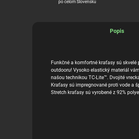
po celom Slovensku
Popis
Funkčné a komfortné kraťasy sú skvelé 
outdooru! Vysoko elastický materiál vám
našou technikou TC-Lite™. Dvojité vreck
Kraťasy sú impregnované proti vode a š
Stretch kraťasy sú vyrobené z 92% pol