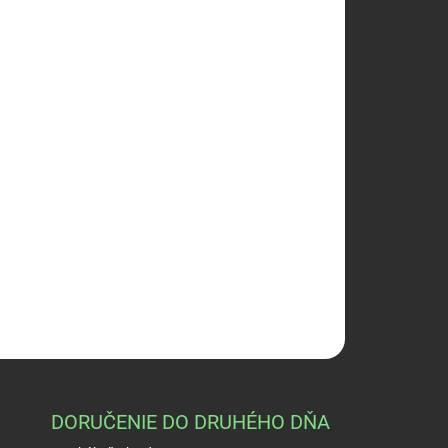
E VARIANT
Pridať do košíka
h
OPÝTAŤ SA
STRÁŽIŤ
DORUČENIE DO DRUHÉHO DŇA