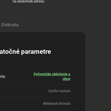
na akúkoľvek adresu
Diskusia
atočné parametre
Poľovnícke oblečenie a
ria
:
obuv
Zvoľte variant
Wildmark Stretch