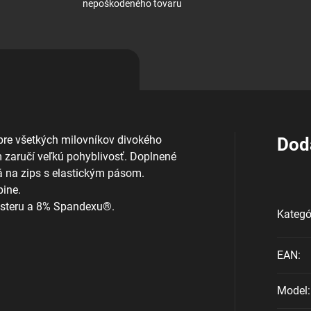
nepoškodeného tovaru
pre všetkých milovníkov divokého
Dod
 zaručí veľkú pohyblivosť. Doplnené
á na zips s elastickým pásom.
pine.
yesteru a 8% Spandexu®.
Kategó
EAN
:
Model
: