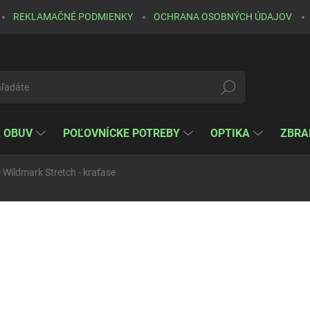
REKLAMAČNÉ PODMIENKY
OCHRANA OSOBNÝCH ÚDAJOV
Hľadať
A OBUV
POĽOVNÍCKE POTREBY
OPTIKA
ZBRA
ildmark Stretch - kraťase
otenia
ZNAČKA:
PINEWOOD
65 €
52,85 € bez DPH
Jednotková