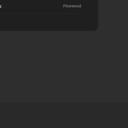
a
:
Pinewood