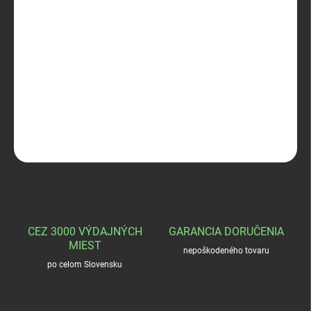
ZVOĽTE VARIANT
−
+
Pridať do košíka
PINEWOOD Wildmark Stretch
DETAILNÉ INFORMÁCIE
OPÝTAŤ SA
STRÁŽIŤ
CEZ 3000 VÝDAJNÝCH
GARANCIA DORUČENIA
MIEST
nepoškodeného tovaru
po celom Slovensku