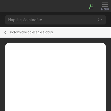
Prejsť
na
obsah
Hľadať
Poľovnícke oblečenie a obuv
Neohodnotené
Podrobnosti hodnotenia
ZNAČKA:
PINEWOOD