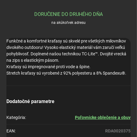
DORUČENIE DO DRUHÉHO DŇA
na akúkoľvek adresu
Funkčné a komfortné kraťasy sú skvelé pre všetkých milovníkov
divokého outdooru! Vysoko elastický materiál vám zaručí veľkú
pohyblivosť. Doplnené našou technikou TC-Lite™. Dvojité vrecká
na zips s elastickým pásom.
Kraťasy sú impregnované proti vode a špine.
Stretch kraťasy sú vyrobené z 92% polyesteru a 8% Spandexu®.
Dodatočné parametre
Kategória
:
Poľovnícke oblečenie a obuv
EAN
:
RDA0020375