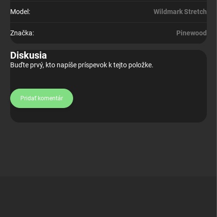
Model
:
Wildmark Stretch
Značka
:
Pinewood
Diskusia
Buďte prvý, kto napíše príspevok k tejto položke.
Pridať komentár
Z
á
p
ä