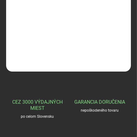
ZVOĽTE VARIANT
−
+
Pridať do košíka
PINEWOOD Wildmark Stretch
DETAILNÉ INFORMÁCIE
OPÝTAŤ SA
STRÁŽIŤ
CEZ 3000 VÝDAJNÝCH
GARANCIA DORUČENIA
MIEST
nepoškodeného tovaru
po celom Slovensku