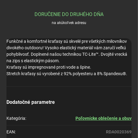
DORUČENIE DO DRUHÉHO DŇA
na akúkoľvek adresu
Funkčné a komfortné kraťasy sú skvelé pre všetkých milovníkov
divokého outdooru! Vysoko elastický materiál vám zaručí veľkú
pohyblivosť. Doplnené našou technikou TC-Lite™. Dvojité vrecká
na zips s elastickým pásom.
Kraťasy sú impregnované proti vode a špine.
Stretch kraťasy sú vyrobené z 92% polyesteru a 8% Spandexu®.
Dodatočné parametre
Kategória
:
Poľovnícke oblečenie a obuv
EAN
:
RDA0020369