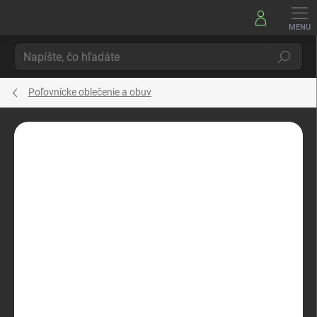
Prejsť
na
obsah
Hľadať
Poľovnícke oblečenie a obuv
Neohodnotené
Podrobnosti hodnotenia
ZNAČKA:
PINEWOOD