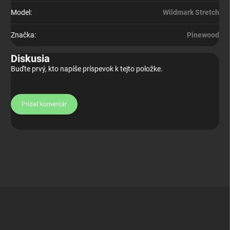
Model
:
Wildmark Stretch
Značka
:
Pinewood
Diskusia
Buďte prvý, kto napíše príspevok k tejto položke.
Pridať komentár
Z
á
p
ä