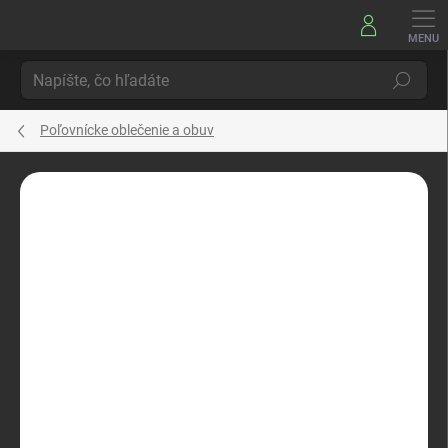
Prejsť
na
obsah
Hľadať
Poľovnícke oblečenie a obuv
Neohodnotené
Podrobnosti hodnotenia
ZNAČKA:
KOS