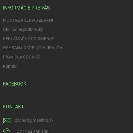
t
i
INFORMÁCIE PRE VÁS
e
MONTÁŽ A SERVIS ZBRANÍ
Obchodné podmienky
REKLAMAČNÉ PODMIENKY
OCHRANA OSOBNÝCH ÚDAJOV
PRAVIDLÁ COOKIES
Kontakt
FACEBOOK
KONTAKT
obchod
@
rdashop.sk
+421 944 880 100