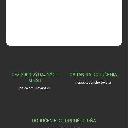
Poľovnícky klobuk-KOS
DETAILNÉ INFORMÁCIE
OPÝTAŤ SA
STRÁŽIŤ
CEZ 3000 VÝDAJNÝCH
GARANCIA DORUČENIA
MIEST
nepoškodeného tovaru
po celom Slovensku
DORUČENIE DO DRUHÉHO DŇA