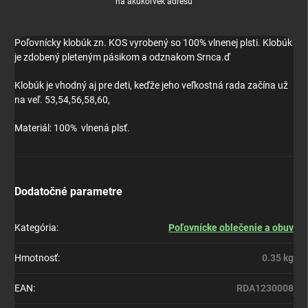
na akúkoľvek adresu
Poľovnícky klobúk zn. KOS vyrobený so 100% vlnenej plsti. Klobúk
je zdobený pleteným pásikom a odznakom Srnca.ď
Klobúk je vhodný aj pre deti, keďže jeho veľkostná rada začína už
na veľ. 53,54,56,58,60,
Materiál: 100% vlnená plsť.
Dodatočné parametre
Kategória
:
Poľovnícke oblečenie a obuv
Hmotnosť
:
0.35 kg
EAN
:
RDA1230008