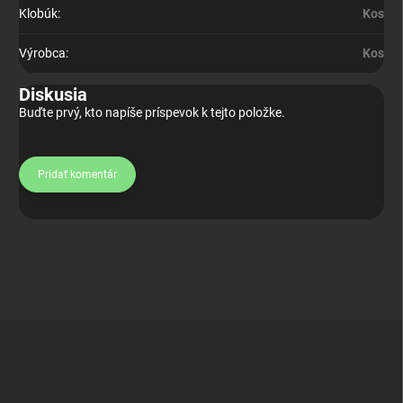
Klobúk
:
Kos
Výrobca
:
Kos
Diskusia
Buďte prvý, kto napíše príspevok k tejto položke.
Pridať komentár
Z
á
p
ä