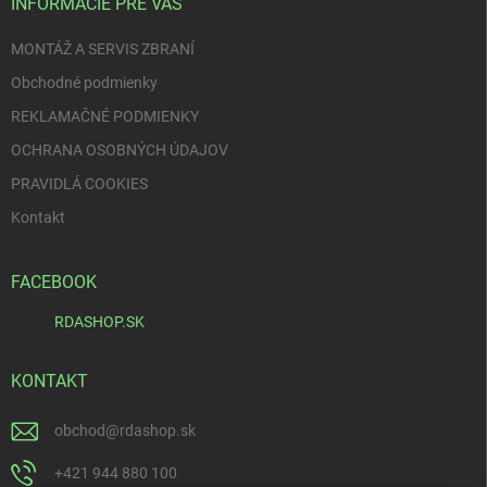
i
INFORMÁCIE PRE VÁS
e
MONTÁŽ A SERVIS ZBRANÍ
Obchodné podmienky
REKLAMAČNÉ PODMIENKY
OCHRANA OSOBNÝCH ÚDAJOV
PRAVIDLÁ COOKIES
Kontakt
FACEBOOK
RDASHOP.SK
KONTAKT
obchod
@
rdashop.sk
+421 944 880 100