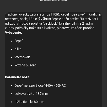
na akúkoľvek adresu
Tradičný lovecký zatvárací nôž FIXIR, čepeľ noža z veľmi kvalitnej
nerezovej ocele, kónický výbrus čepele noža pre lepšiu rezivosť i
údržbu, chrbtová poistka "backlock", kvalitný pilník s 2 radmi
zubov, pažbičky noža sú z kvalitnej plastovej imitácie parožia.
Vybavenie:
čepeľ
pílka
vyvrhovák
kožené puzdro
Parametre noža:
čepeľ: nerezová oceľ 440A - 56HRC
celková dĺžka: 187 mm
dĺžka čepele: 80 mm