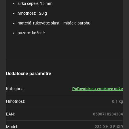
šírka čepele: 15 mm
hmotnosť: 120 g
materiál rukoväte: plast - imitácia parohu
puzdro: kožené
Dodatočné parametre
Kategória
:
Poľovnícke a vreckové nože
Hmotnosť
:
0.1 kg
EAN
:
8590710234304
Model
:
232-XH-3 FIXIR