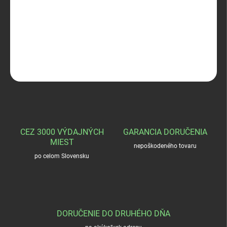
232-XH-3 FIXIR lovecký nôž
DETAILNÉ INFORMÁCIE
OPÝTAŤ SA
STRÁŽIŤ
CEZ 3000 VÝDAJNÝCH
GARANCIA DORUČENIA
MIEST
nepoškodeného tovaru
po celom Slovensku
DORUČENIE DO DRUHÉHO DŇA