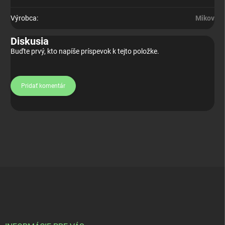
Výrobca
:
Mikov
Diskusia
Buďte prvý, kto napíše príspevok k tejto položke.
Pridať komentár
Z
á
p
ä
t