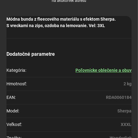
na akúkoľvek adresu
Módna bunda z fleecového materiálu s efektom Sherpa.
S vreckami na zips, ozdoba na lemovanie. Vel: 3XL
Dodatočné parametre
Kategória
:
Poľovnícke oblečenie a obuv
Hmotnosť
:
2 kg
EAN
:
RDA0060184
Model
:
Sherpa
Veľkosť
:
XXXL