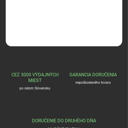
Huntertex Sherpa
DETAILNÉ INFORMÁCIE
OPÝTAŤ SA
STRÁŽIŤ
CEZ 3000 VÝDAJNÝCH
GARANCIA DORUČENIA
MIEST
nepoškodeného tovaru
po celom Slovensku
DORUČENIE DO DRUHÉHO DŇA