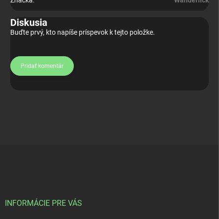
Značka
:
Wanderlick
Diskusia
Buďte prvý, kto napíše príspevok k tejto položke.
Pridať komentár
Z
á
p
ä
t
i
INFORMÁCIE PRE VÁS
e