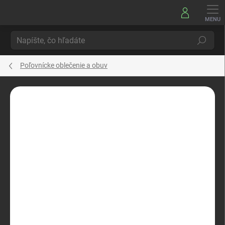
Prejsť
na
obsah
Hľadať
Poľovnícke oblečenie a obuv
Neohodnotené
Podrobnosti hodnotenia
ZNAČKA:
WANDERLICK