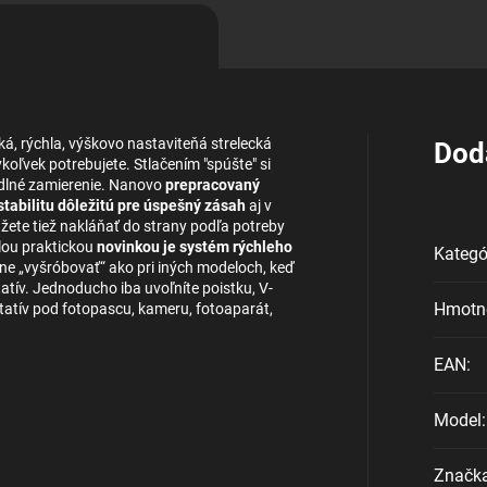
, rýchla, výškovo nastaviteňá strelecká
Dod
oľvek potrebujete. Stlačením "spúšte" si
odlné zamierenie. Nanovo
prepracovaný
tabilitu dôležitú pre úspešný zásah
aj v
ete tiež nakláňať do strany podľa potreby
elou praktickou
novinkou je systém rýchleho
Kategó
ne „vyšróbovať“ ako pri iných modeloch, keď
tatív. Jednoducho iba uvoľníte poistku, V-
Hmotn
tatív pod fotopascu, kameru, fotoaparát,
EAN
:
Model
:
Značk