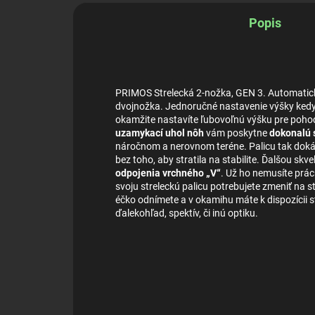
Popis
PRIMOS Strelecká 2-nožka, GEN 3. Automatická
dvojnožka. Jednoručné nastavenie výšky kedyk
okamžite nastavíte ľubovoľnú výšku pre poh
uzamykací uhol nôh
vám poskytne
dokonalú s
náročnom a nerovnom teréne. Palicu tak dokáž
bez toho, aby stratila na stabilite. Ďalšou skv
odpojenia vrchného „V“
. Už ho nemusíte prác
svoju streleckú palicu potrebujete zmeniť na s
éčko odnímete a v okamihu máte k dispozícii s
ďalekohľad, spektív, či inú optiku.