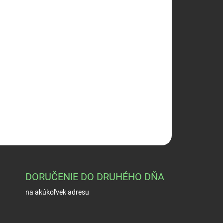
026
Pridať do košíka
OPÝTAŤ SA
STRÁŽIŤ
DORUČENIE DO DRUHÉHO DŇA
na akúkoľvek adresu