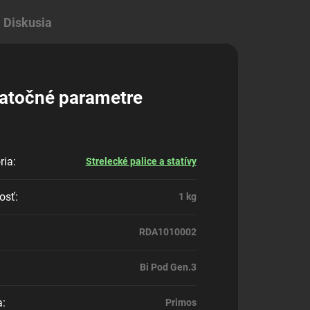
Diskusia
atočné parametre
ria
:
Strelecké palice a statívy
osť
:
1 kg
RDA1010002
Bi Pod Gen.3
a
:
Primos