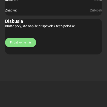
Značka
:
Zubíček
Diskusia
Buďte prvý, kto napíše príspevok k tejto položke.
Pridať komentár
Z
á
p
ä
t