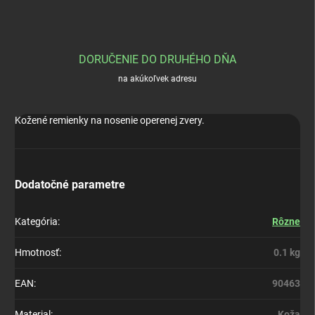
DORUČENIE DO DRUHÉHO DŇA
na akúkoľvek adresu
Kožené remienky na nosenie operenej zvery.
Dodatočné parametre
Kategória
:
Rôzne
Hmotnosť
:
0.1 kg
EAN
:
90463
Material
:
Koža