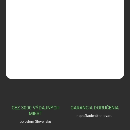
MÔŽEME
DORUČIŤ DO:
12.8.2026
−
+
Pridať do košíka
Zubíček remienky na pernatú
DETAILNÉ INFORMÁCIE
OPÝTAŤ SA
STRÁŽIŤ
CEZ 3000 VÝDAJNÝCH
GARANCIA DORUČENIA
MIEST
nepoškodeného tovaru
po celom Slovensku