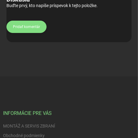
Buďte prvý, kto napíše príspevok k tejto položke.
Pridať komentár
Z
á
p
ä
t
i
INFORMÁCIE PRE VÁS
e
MONTÁŽ A SERVIS ZBRANÍ
Obchodné podmienky