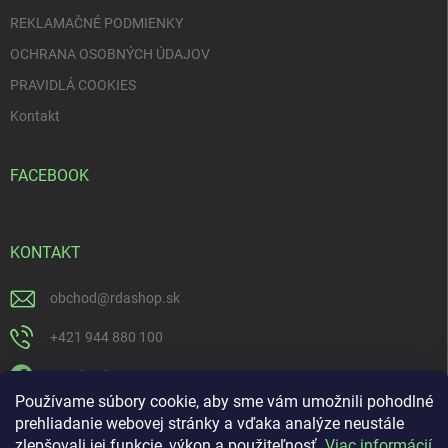
REKLAMAČNÉ PODMIENKY
OCHRANA OSOBNÝCH ÚDAJOV
PRAVIDLÁ COOKIES
Kontakt
FACEBOOK
KONTAKT
obchod
@
rdashop.sk
+421 944 880 100
Facebook
Používame súbory cookie, aby sme vám umožnili pohodlné
rda_rdashop
prehliadanie webovej stránky a vďaka analýze neustále
zlepšovali jej funkcie, výkon a použiteľnosť.
Viac informácií