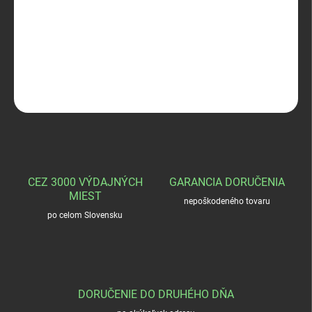
RWS 20/70 EXACT 26g
DETAILNÉ INFORMÁCIE
OPÝTAŤ SA
STRÁŽIŤ
CEZ 3000 VÝDAJNÝCH
GARANCIA DORUČENIA
MIEST
nepoškodeného tovaru
po celom Slovensku
DORUČENIE DO DRUHÉHO DŇA