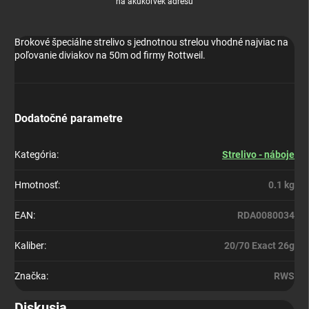
na akúkoľvek adresu
Brokové špeciálne strelivo s jednotnou strelou vhodné najviac na
poľovanie diviakov na 50m od firmy Rottweil.
Dodatočné parametre
Kategória
:
Strelivo - náboje
Hmotnosť
:
0.1 kg
EAN
:
RDA0080034
Kaliber
:
20/70 Exact 26g
Značka
:
RWS
Diskusia